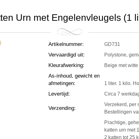
ten Urn met Engelenvleugels (1 li
Artikelnummer
:
GD731
Vervaardigd uit
:
Polystone, gema
Kleurafwerking
:
Beige met witte
As-inhoud, gewicht en
afmetingen
:
1 liter. 1 kilo.
Levertijd
:
Circa 7 werkda
Verzekerd, per 
Verzending
:
Bestellingen v
Prachtige, geh
katten urn met 1
2 katten tot 25 