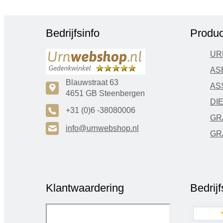
Bedrijfsinfo
Produc
UR
AS
Blauwstraat 63
AS
c
4651 GB Steenbergen
DI
A
+31 (0)6 -38080006
GR
H
info@urnwebshop.nl
GR
Klantwaardering
Bedrij