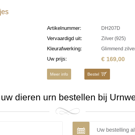
jes
Artikelnummer
:
DH207D
Vervaardigd uit
:
Zilver (925)
Kleurafwerking
:
Glimmend zilve
€ 169,00
Uw prijs
:
Meer info
Bestel
w dieren urn bestellen bij Urnw
Uw bestelling al