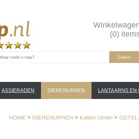
Winkelwage
(0) item
Zoeken
ASSIERADEN
DIERENURNEN
LANTAARNS EN
SERVICE
HOME
>
DIERENURNEN
>
Katten Urnen
>
GD731 A