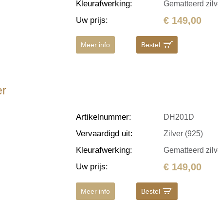
Kleurafwerking
:
Gematteerd zilv
€ 149,00
Uw prijs
:
Meer info
Bestel
er
Artikelnummer
:
DH201D
Vervaardigd uit
:
Zilver (925)
Kleurafwerking
:
Gematteerd zilv
€ 149,00
Uw prijs
:
Meer info
Bestel