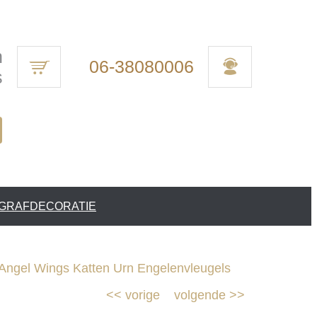
n
06-38080006
s
 GRAFDECORATIE
ngel Wings Katten Urn Engelenvleugels
<<
vorige
volgende
>>