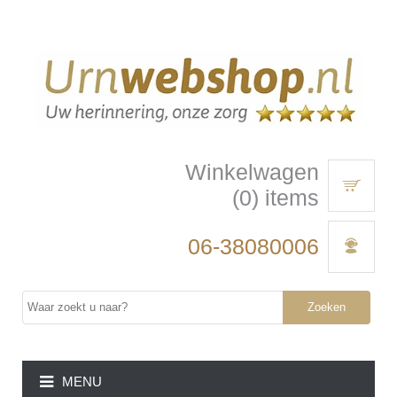
Winkelwagen
(0) items
06-38080006
Zoeken
MENU