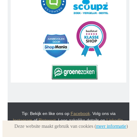
Tip: Bekijk en like ons op
Facebook
. Volg ons via
Instagram
of
Pinterest
. Lees zakelijke details op
LinkedIn
.
Deze website maakt gebruik van cookies (
meer informatie
)
Of bekijk Urnwebshop.nl instructie video's via
You Tube
.
En bezoek ook eens onze VoordeelWebWinkels