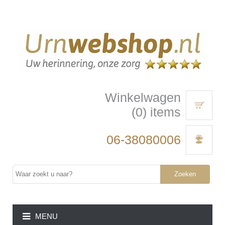
Winkelwagen
(0) items
06-38080006
Zoeken
MENU