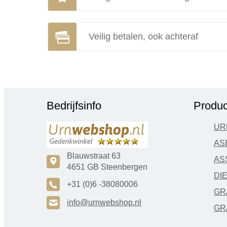
Veilig betalen, ook achteraf
Bedrijfsinfo
Produc
UR
AS
Blauwstraat 63
AS
c
4651 GB Steenbergen
DI
A
+31 (0)6 -38080006
GR
H
info@urnwebshop.nl
GR