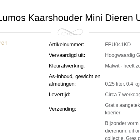
Lumos Kaarshouder Mini Dieren Urn
Artikelnummer
:
FPU041KD
Vervaardigd uit
:
Hoogwaardig Gr
Kleurafwerking
:
Matwit - heeft z
As-inhoud, gewicht en
afmetingen
:
0.25 liter, 0.4 
Levertijd
:
Circa 7 werkda
Gratis aangete
Verzending
:
koerier
Bijzonder vorm
dierenurn, uit 
collectie. Gres