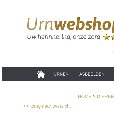
HOME
URNEN
ASBEELDEN
INFORMATIE PAGINA'S
KLANTEN
HOME
>
DIERE
<<
terug naar overzicht