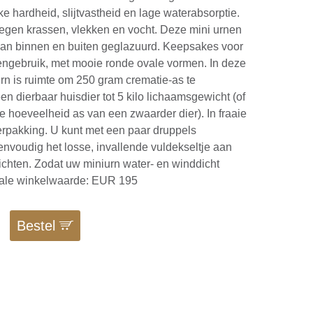
ke hardheid, slijtvastheid en lage waterabsorptie.
tegen krassen, vlekken en vocht. Deze mini urnen
van binnen en buiten geglazuurd. Keepsakes voor
engebruik, met mooie ronde ovale vormen. In deze
urn is ruimte om 250 gram crematie-as te
en dierbaar huisdier tot 5 kilo lichaamsgewicht (of
 hoeveelheid as van een zwaarder dier). In fraaie
rpakking. U kunt met een paar druppels
nvoudig het losse, invallende vuldekseltje aan
ichten. Zodat uw miniurn water- en winddicht
otale winkelwaarde: EUR 195
Bestel