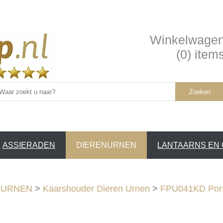
Winkelwage
(0) item
Zoeken
ASSIERADEN
DIERENURNEN
LANTAARNS EN
SERVICE /
❤
NURNEN
>
Kaarshouder Dieren Urnen
>
FPU041KD Porse