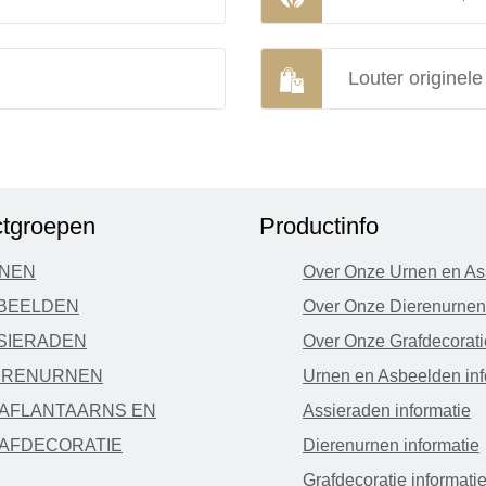
Louter originel
tgroepen
Productinfo
NEN
Over Onze Urnen en As
BEELDEN
Over Onze Dierenurnen
SIERADEN
Over Onze Grafdecorati
ERENURNEN
Urnen en Asbeelden inf
AFLANTAARNS EN
Assieraden informatie
AFDECORATIE
Dierenurnen informatie
Grafdecoratie informati