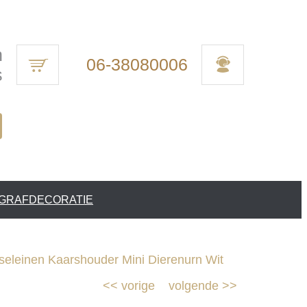
n
06-38080006
s
 GRAFDECORATIE
leinen Kaarshouder Mini Dierenurn Wit
<<
vorige
volgende
>>