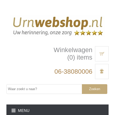
Winkelwagen
(0) items
06-38080006
Zoeken
MENU