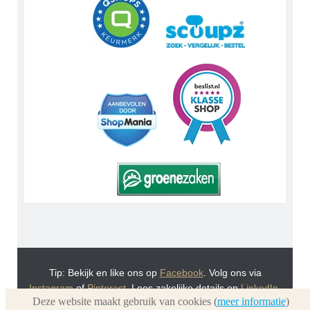
Tip: Bekijk en like ons op
Facebook
. Volg ons via
Instagram
of
Pinterest
. Lees zakelijke details op
LinkedIn
.
Deze website maakt gebruik van cookies (
meer informatie
)
Of bekijk Urnwebshop.nl instructie video's via
You Tube
.