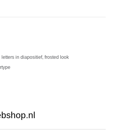
etters in diapositief, frosted look
ertype
ebshop.nl