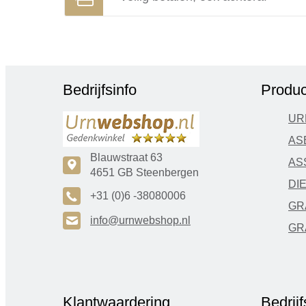
Bedrijfsinfo
Produc
UR
AS
Blauwstraat 63
AS
c
4651 GB Steenbergen
DI
A
+31 (0)6 -38080006
GR
H
info@urnwebshop.nl
GR
Klantwaardering
Bedrij