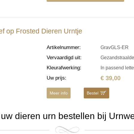
ef op Frosted Dieren Urntje
Artikelnummer
:
GravGLS-ER
Vervaardigd uit
:
Gezandstraalde l
Kleurafwerking
:
In passend lett
€ 39,00
Uw prijs
:
Meer info
Bestel
w dieren urn bestellen bij Urnw