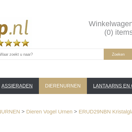
Winkelwage
(0) item
Zoeken
ASSIERADEN
DIERENURNEN
LANTAARNS EN
SERVICE /
❤
NURNEN
>
Dieren Vogel Urnen
>
ERUD29NBN Kristalgla