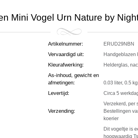
en Mini Vogel Urn Nature by Night 
Artikelnummer
:
ERUD29NBN
Vervaardigd uit
:
Handgeblazen K
Kleurafwerking
:
Helderglas, nach
As-inhoud, gewicht en
afmetingen
:
0.03 liter, 0.5 
Levertijd
:
Circa 5 werkda
Verzekerd, per 
Verzending
:
Bestellingen v
koerier
Dit vogeltje is
hoogwaardig Tsj