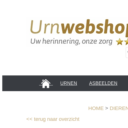
HOME
URNEN
ASBEELDEN
INFORMATIE PAGINA'S
KLANTEN
HOME
>
DIERE
<<
terug naar overzicht