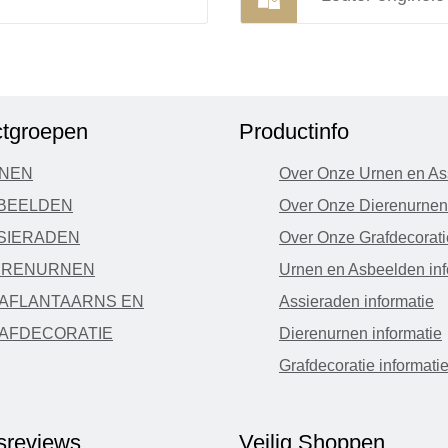
tgroepen
Productinfo
NEN
Over Onze Urnen en As
BEELDEN
Over Onze Dierenurnen
SIERADEN
Over Onze Grafdecorati
ERENURNEN
Urnen en Asbeelden inf
AFLANTAARNS EN
Assieraden informatie
AFDECORATIE
Dierenurnen informatie
Grafdecoratie informati
fsreviews
Veilig Shoppen