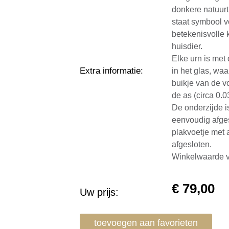
donkere natuurt
staat symbool v
betekenisvolle
huisdier.
Elke urn is met
Extra informatie
:
in het glas, wa
buikje van de v
de as (circa 0.03
De onderzijde i
eenvoudig afge
plakvoetje met a
afgesloten.
Winkelwaarde v
€
79,00
Uw prijs:
toevoegen aan favorieten