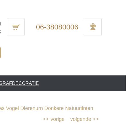
n
06-38080006
s
 GRAFDECORATIE
s Vogel Dierenurn Donkere Natuurtinten
<<
vorige
volgende
>>