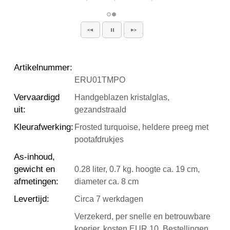
Artikelnummer
:
ERU01TMPO
Vervaardigd
Handgeblazen kristalglas,
uit
:
gezandstraald
Kleurafwerking
:
Frosted turquoise, heldere preeg met
pootafdrukjes
As-inhoud,
gewicht en
0.28 liter, 0.7 kg. hoogte ca. 19 cm,
afmetingen
:
diameter ca. 8 cm
Levertijd
:
Circa 7 werkdagen
Verzekerd, per snelle en betrouwbare
koerier, kosten EUR 10. Bestellingen