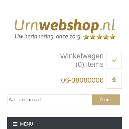
Winkelwagen
(0) items
06-38080006
Zoeken
MENU