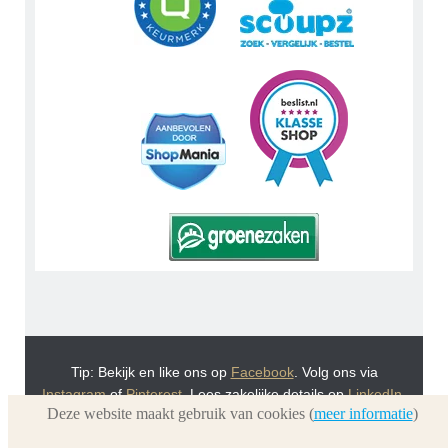
Tip: Bekijk en like ons op
Facebook
. Volg ons via
Instagram
of
Pinterest
. Lees zakelijke details op
LinkedIn
.
Deze website maakt gebruik van cookies (
meer informatie
)
Of bekijk Urnwebshop.nl instructie video's via
You Tube
.
En bezoek ook eens onze VoordeelWebWinkels