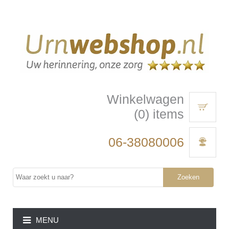
Winkelwagen
(0) items
06-38080006
Zoeken
MENU