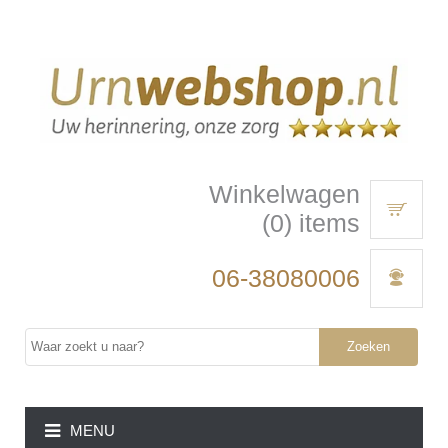
Winkelwagen
(0) items
06-38080006
Zoeken
MENU