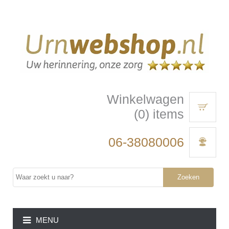
Winkelwagen
(0) items
06-38080006
Zoeken
MENU