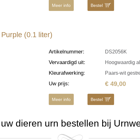
Meer info
Bestel
urple (0.1 liter)
Artikelnummer
:
DS2056K
Vervaardigd uit
:
Hoogwaardig a
Kleurafwerking
:
Paars-wit gestr
€ 49,00
Uw prijs
:
Meer info
Bestel
w dieren urn bestellen bij Urnw