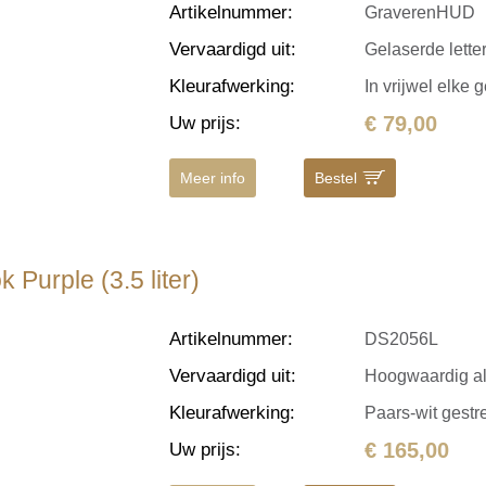
Artikelnummer
:
GraverenHUD
Vervaardigd uit
:
Gelaserde letter
Kleurafwerking
:
In vrijwel elke 
€ 79,00
Uw prijs
:
Meer info
Bestel
Purple (3.5 liter)
Artikelnummer
:
DS2056L
Vervaardigd uit
:
Hoogwaardig a
Kleurafwerking
:
Paars-wit gestr
€ 165,00
Uw prijs
: