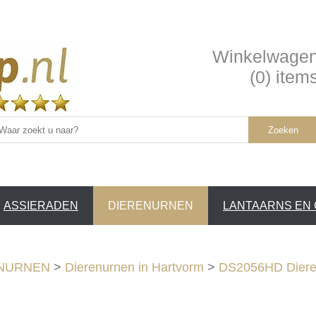
Winkelwage
(0) item
Zoeken
ASSIERADEN
DIERENURNEN
LANTAARNS EN
SERVICE /
❤
NURNEN
>
Dierenurnen in Hartvorm
>
DS2056HD Dieren