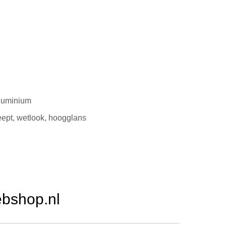
luminium
eept, wetlook, hoogglans
ebshop.nl