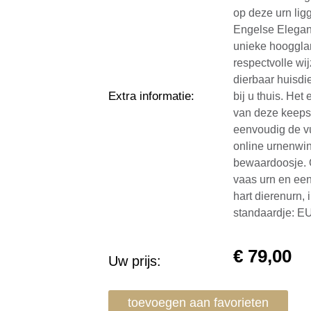
op deze urn lig
Engelse Eleganc
unieke hoogglan
respectvolle w
dierbaar huisdi
Extra informatie
:
bij u thuis. He
van deze keepsa
eenvoudig de v
online urnenwi
bewaardoosje. O
vaas urn en een
hart dierenurn, 
standaardje: E
€
79,00
Uw prijs:
toevoegen aan favorieten