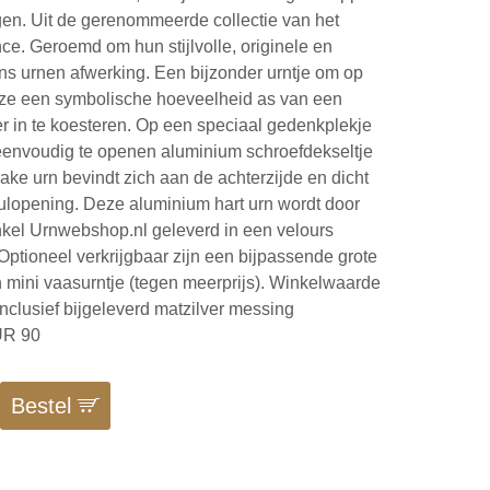
gen. Uit de gerenommeerde collectie van het
e. Geroemd om hun stijlvolle, originele en
s urnen afwerking. Een bijzonder urntje om op
ijze een symbolische hoeveelheid as van een
er in te koesteren. Op een speciaal gedenkplekje
t eenvoudig te openen aluminium schroefdekseltje
ke urn bevindt zich aan de achterzijde en dicht
ulopening. Deze aluminium hart urn wordt door
nkel Urnwebshop.nl geleverd in een velours
ptioneel verkrijgbaar zijn een bijpassende grote
 mini vaasurntje (tegen meerprijs). Winkelwaarde
inclusief bijgeleverd matzilver messing
UR 90
Bestel