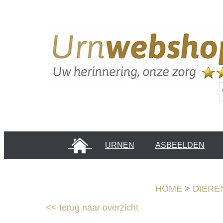
HOME
URNEN
ASBEELDEN
INFORMATIE PAGINA'S
KLANTEN
HOME
>
DIERE
<<
terug naar overzicht