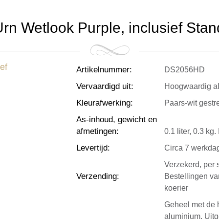
rn Wetlook Purple, inclusief Stand
Artikelnummer
:
DS2056HD
Vervaardigd uit
:
Hoogwaardig al
Kleurafwerking
:
Paars-wit gestr
As-inhoud, gewicht en
afmetingen
:
0.1 liter, 0.3 k
Levertijd
:
Circa 7 werkda
Verzekerd, per 
Verzending
:
Bestellingen v
koerier
Geheel met de 
aluminium. Uitge