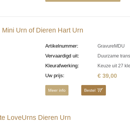
 Mini Urn of Dieren Hart Urn
Artikelnummer
:
GravureMDU
Vervaardigd uit
:
Duurzame transfe
Kleurafwerking
:
Keuze uit 27 kl
€ 39,00
Uw prijs
:
Meer info
Bestel
ote LoveUrns Dieren Urn