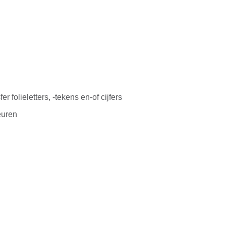
r folieletters, -tekens en-of cijfers
euren