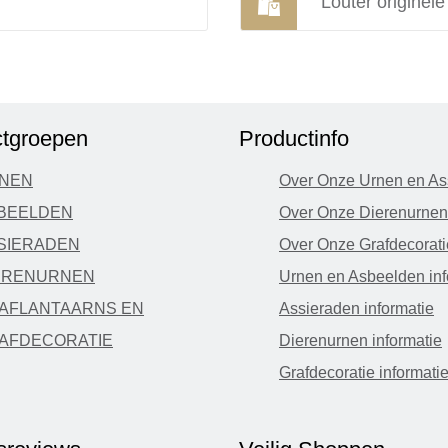
Louter originel
tgroepen
Productinfo
NEN
Over Onze Urnen en As
BEELDEN
Over Onze Dierenurnen
SIERADEN
Over Onze Grafdecorati
ERENURNEN
Urnen en Asbeelden inf
AFLANTAARNS EN
Assieraden informatie
AFDECORATIE
Dierenurnen informatie
Grafdecoratie informati