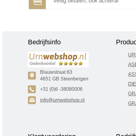
Veilig betalen, ook achteraf
Bedrijfsinfo
Produc
UR
AS
Blauwstraat 63
AS
c
4651 GB Steenbergen
DI
A
+31 (0)6 -38080006
GR
H
info@urnwebshop.nl
GR