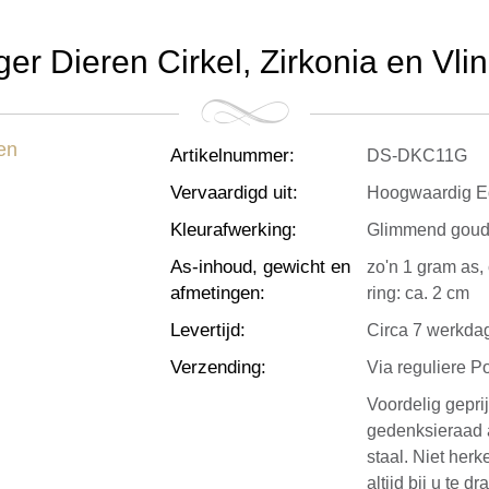
er Dieren Cirkel, Zirkonia en Vl
Artikelnummer
:
DS-DKC11G
Vervaardigd uit
:
Hoogwaardig Ed
Kleurafwerking
:
Glimmend gou
As-inhoud, gewicht en
zo'n 1 gram as, 
afmetingen
:
ring: ca. 2 cm
Levertijd
:
Circa 7 werkda
Verzending
:
Via reguliere P
Voordelig gepri
gedenksieraad 
staal. Niet her
altijd bij u te 