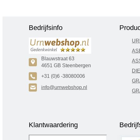
Bedrijfsinfo
Produc
UR
AS
Blauwstraat 63
AS
c
4651 GB Steenbergen
DI
A
+31 (0)6 -38080006
GR
H
info@urnwebshop.nl
GR
Klantwaardering
Bedrij