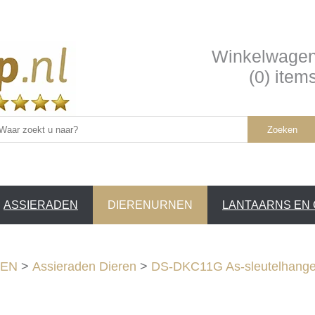
Winkelwage
(0) item
Zoeken
ASSIERADEN
DIERENURNEN
LANTAARNS EN
SERVICE /
❤
NEN
>
Assieraden Dieren
>
DS-DKC11G As-sleutelhanger 