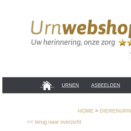
HOME
URNEN
ASBEELDEN
INFORMATIE PAGINA'S
KLANTEN
HOME
>
DIERENUR
<<
terug naar overzicht