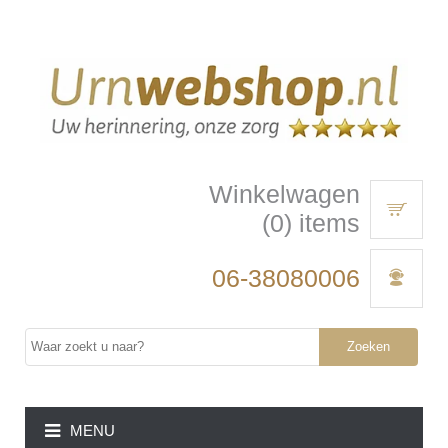
Winkelwagen
(0) items
06-38080006
Zoeken
MENU