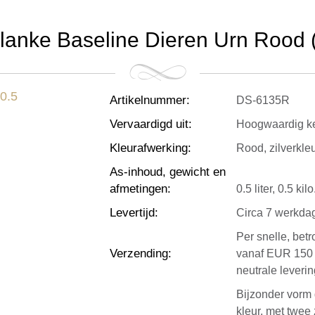
lanke Baseline Dieren Urn Rood (0
Artikelnummer
:
DS-6135R
Vervaardigd uit
:
Hoogwaardig k
Kleurafwerking
:
Rood, zilverkle
As-inhoud, gewicht en
afmetingen
:
0.5 liter, 0.5 k
Levertijd
:
Circa 7 werkda
Per snelle, bet
Verzending
:
vanaf EUR 150 
neutrale leverin
Bijzonder vorm
kleur, met twee 