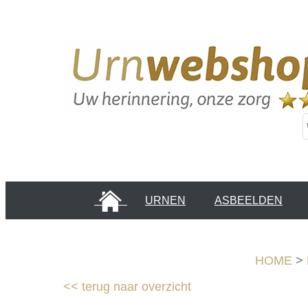
HOME
URNEN
ASBEELDEN
INFORMATIE PAGINA'S
KLANTEN
HOME
>
<<
terug naar overzicht