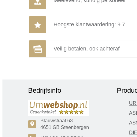
Meelevend, kundig personeel
Hoogste klantwaardering: 9.7
Veilig betalen, ook achteraf
Bedrijfsinfo
Produc
UR
AS
Blauwstraat 63
AS
c
4651 GB Steenbergen
DI