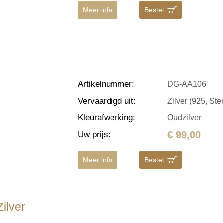
Meer info
Bestel
s
Artikelnummer
:
DG-AA106
Vervaardigd uit
:
Zilver (925, Ster
Kleurafwerking
:
Oudzilver
€ 99,00
Uw prijs
:
Meer info
Bestel
ilver