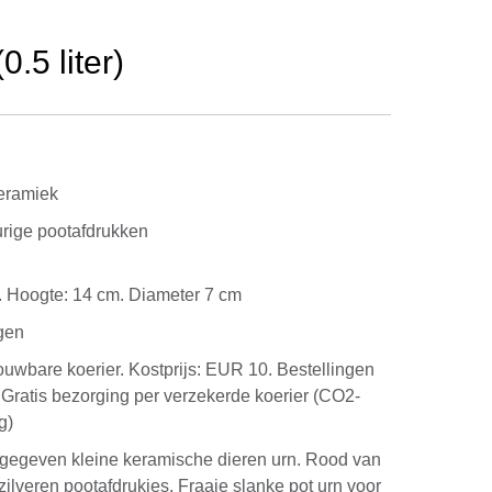
.5 liter)
eramiek
urige pootafdrukken
ilo. Hoogte: 14 cm. Diameter 7 cm
gen
rouwbare koerier. Kostprijs: EUR 10. Bestellingen
Gratis bezorging per verzekerde koerier (CO2-
g)
 gegeven kleine keramische dieren urn. Rood van
zilveren pootafdrukjes. Fraaie slanke pot urn voor