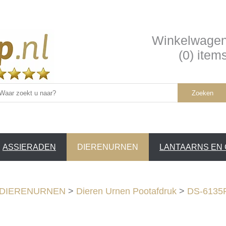
Winkelwage
(0) item
Zoeken
ASSIERADEN
DIERENURNEN
LANTAARNS EN
SERVICE
DIERENURNEN
>
Dieren Urnen Pootafdruk
>
DS-6135R