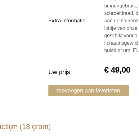
binnengebruik, 
schroefdraad, da
Extra informatie
:
aan de binnenzi
lijntje van onze
geschikt voor al
lichaamsgewich
huisdier urn: 
€
49,00
Uw prijs:
toevoegen aan favorieten
ctlijm (18 gram)