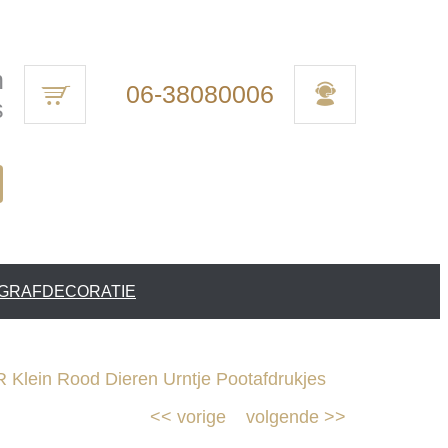
n
06-38080006
s
 GRAFDECORATIE
 Klein Rood Dieren Urntje Pootafdrukjes
<<
vorige
volgende
>>