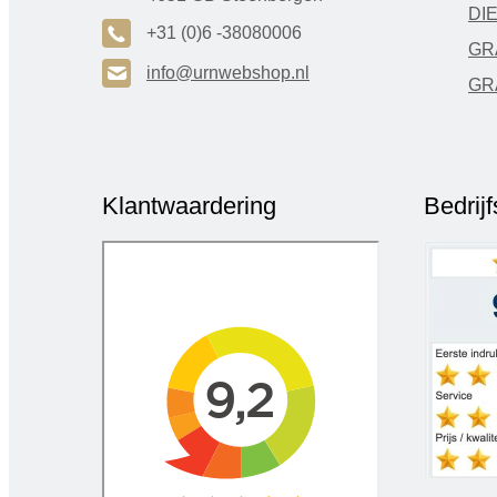
DI
A
+31 (0)6 -38080006
GR
H
info@urnwebshop.nl
GR
Klantwaardering
Bedrij