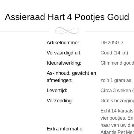
Assieraad Hart 4 Pootjes Goud
Artikelnummer
:
DH205GD
Vervaardigd uit
:
Goud (14 krt)
Kleurafwerking
:
Glimmend gou
As-inhoud, gewicht en
afmetingen
:
zo'n 1 gram as,
Levertijd
:
Circa 3 weken (
Verzending
:
Gratis bezorgin
Echt 14 karaat
vier pootjes. E
haar van uw die
Extra informatie
:
Atlantis Pet Me