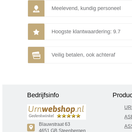
Meelevend, kundig personeel
Hoogste klantwaardering: 9.7
Veilig betalen, ook achteraf
Bedrijfsinfo
Produc
UR
AS
Blauwstraat 63
AS
c
4651 GB Steenbergen