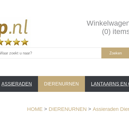
Winkelwage
(0) item
Zoeken
ASSIERADEN
DIERENURNEN
LANTAARNS EN
SERVICE /
❤
HOME
>
DIERENURNEN
>
Assieraden Die