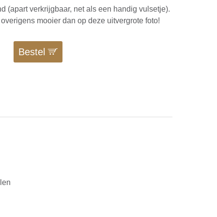
 (apart verkrijgbaar, net als een handig vulsetje).
s overigens mooier dan op deze uitvergrote foto!
0
Bestel
alen
n