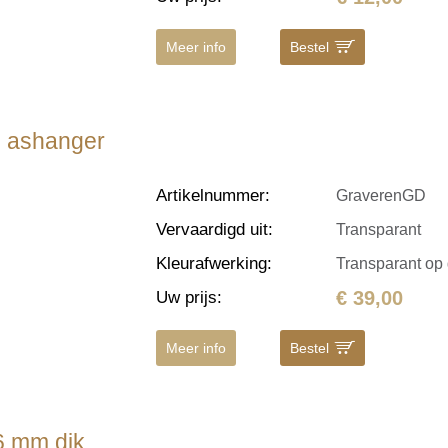
Meer info
Bestel
en ashanger
Artikelnummer
:
GraverenGD
Vervaardigd uit
:
Transparant
Kleurafwerking
:
Transparant op
€ 39,00
Uw prijs
:
Meer info
Bestel
6 mm dik