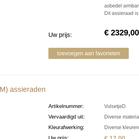
asbedel armband
Dit assieraad i
€
2329,0
Uw prijs:
toevoegen aan favorieten
(AM) assieraden
Artikelnummer
:
VulsetjeD
Vervaardigd uit
:
Diverse materi
Kleurafwerking
:
Diverse kleure
€ 12,00
Uw prijs
: