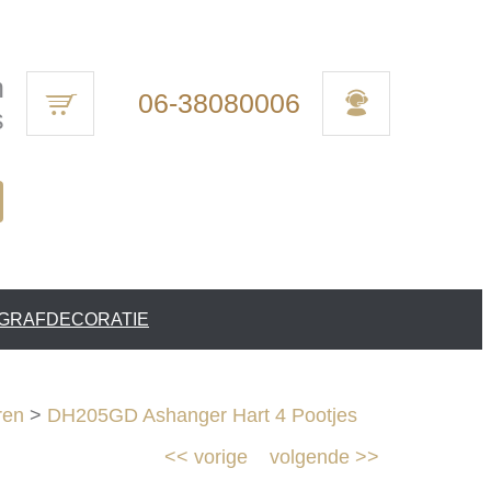
n
06-38080006
s
 GRAFDECORATIE
ren
>
DH205GD Ashanger Hart 4 Pootjes
<<
vorige
volgende
>>