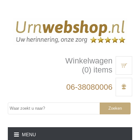
Winkelwagen
(0) items
06-38080006
Zoeken
MENU