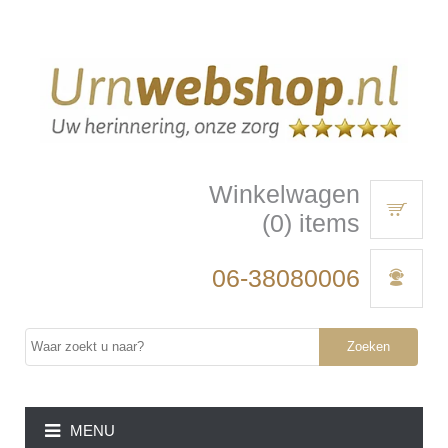
Winkelwagen
(0) items
06-38080006
Zoeken
MENU