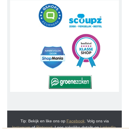
Tip: Bekijk en like ons op
Facebook
. Volg ons via
Instagram
of
Pinterest
. Lees zakelijke details op
LinkedIn
.