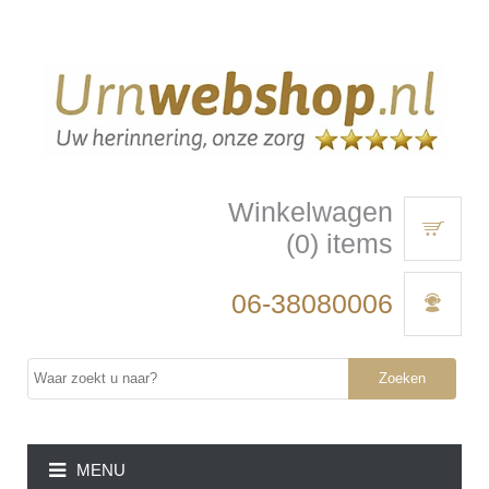
Winkelwagen
(0) items
06-38080006
Zoeken
MENU