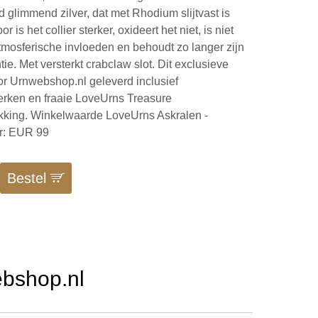
d glimmend zilver, dat met Rhodium slijtvast is
or is het collier sterker, oxideert het niet, is niet
tmosferische invloeden en behoudt zo langer zijn
ie. Met versterkt crabclaw slot. Dit exclusieve
oor Urnwebshop.nl geleverd inclusief
rken en fraaie LoveUrns Treasure
king. Winkelwaarde LoveUrns Askralen -
er: EUR 99
Bestel
ebshop.nl