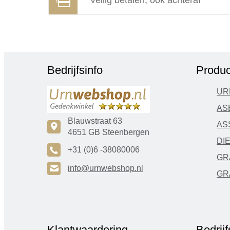
Veilig betalen, ook achteraf
Bedrijfsinfo
Produc
UR
AS
Blauwstraat 63
AS
c
4651 GB Steenbergen
DI
A
+31 (0)6 -38080006
GR
H
info@urnwebshop.nl
GR
Klantwaardering
Bedrij