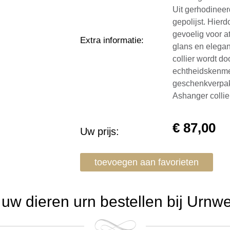
Uit gerhodineer
gepolijst. Hierdo
gevoelig voor a
Extra informatie
:
glans en elegant
collier wordt d
echtheidskenme
geschenkverpak
Ashanger colli
€
87,00
Uw prijs:
toevoegen aan favorieten
w dieren urn bestellen bij Urnw