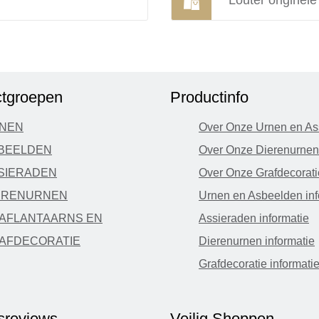
Louter originel
tgroepen
Productinfo
NEN
Over Onze Urnen en As
BEELDEN
Over Onze Dierenurnen
SIERADEN
Over Onze Grafdecorati
ERENURNEN
Urnen en Asbeelden inf
AFLANTAARNS EN
Assieraden informatie
AFDECORATIE
Dierenurnen informatie
Grafdecoratie informati
fsreviews
Veilig Shoppen