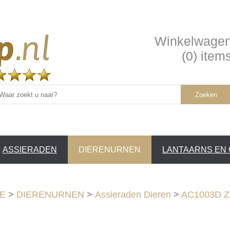
Winkelwage
(0) item
Zoeken
ASSIERADEN
DIERENURNEN
LANTAARNS EN
SERVICE /
❤
E
>
DIERENURNEN
>
Assieraden Dieren
>
AC1003D Zil