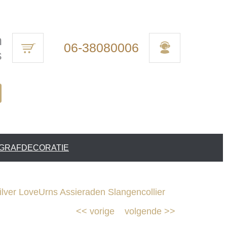
n
06-38080006
s
 GRAFDECORATIE
ver LoveUrns Assieraden Slangencollier
<<
vorige
volgende
>>