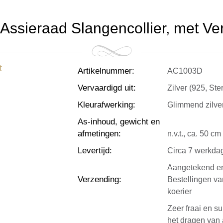
ssieraad Slangencollier, met Ver
Artikelnummer
:
AC1003D
Vervaardigd uit
:
Zilver (925, Ster
Kleurafwerking
:
Glimmend zilver
As-inhoud, gewicht en
afmetingen
:
n.v.t., ca. 50 c
Levertijd
:
Circa 7 werkda
Aangetekend en
Verzending
:
Bestellingen v
koerier
Zeer fraai en s
het dragen van