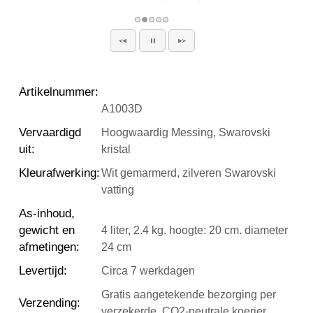
Artikelnummer
:
A1003D
Vervaardigd
Hoogwaardig Messing, Swarovski
uit
:
kristal
Kleurafwerking
:
Wit gemarmerd, zilveren Swarovski
vatting
As-inhoud,
gewicht en
4 liter, 2.4 kg. hoogte: 20 cm. diameter
afmetingen
:
24 cm
Levertijd
:
Circa 7 werkdagen
Gratis aangetekende bezorging per
Verzending
:
verzekerde, CO2-neutrale koerier