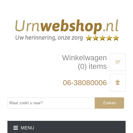
Winkelwagen
(0) items
06-38080006
Zoeken
MENU