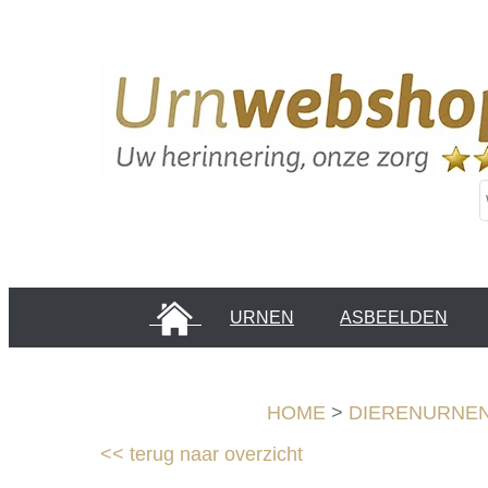
HOME
URNEN
ASBEELDEN
INFORMATIE PAGINA'S
KLANTEN
HOME
>
DIERENURNE
<<
terug naar overzicht