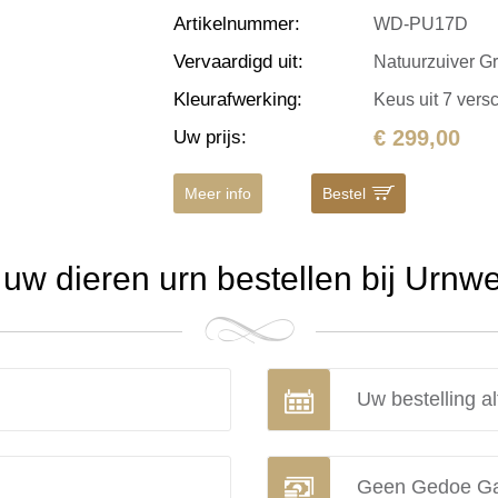
Artikelnummer
:
WD-PU17D
Vervaardigd uit
:
Natuurzuiver Gr
Kleurafwerking
:
Keus uit 7 vers
€ 299,00
Uw prijs
:
Meer info
Bestel
w dieren urn bestellen bij Urnw
Uw bestelling al
Geen Gedoe Ga