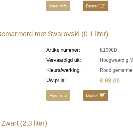
Meer info
Bestel
emarmerd met Swarovski (0.1 liter)
Artikelnummer
:
K1000D
Vervaardigd uit
:
Hoogwaardig Me
Kleurafwerking
:
Rood gemarmerd
€ 93,00
Uw prijs
:
Meer info
Bestel
wart (2.3 liter)