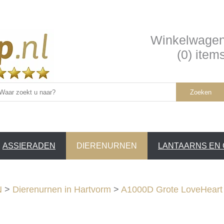
Winkelwage
(0) item
Zoeken
ASSIERADEN
DIERENURNEN
LANTAARNS EN
SERVICE /
❤
N
>
Dierenurnen in Hartvorm
>
A1000D Grote LoveHeart