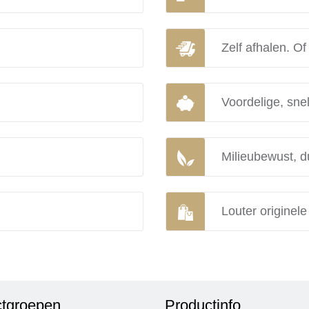
Zelf afhalen. Of
Voordelige, snel
Milieubewust, d
Louter originel
tgroepen
Productinfo