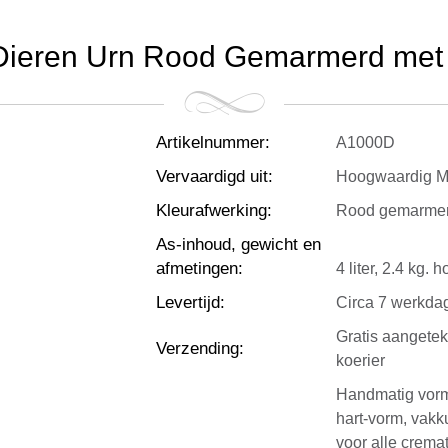
Dieren Urn Rood Gemarmerd met Sw
Artikelnummer
:
A1000D
Vervaardigd uit
:
Hoogwaardig Me
Kleurafwerking
:
Rood gemarmerd
As-inhoud, gewicht en
afmetingen
:
4 liter, 2.4 kg.
Levertijd
:
Circa 7 werkda
Gratis aangete
Verzending
:
koerier
Handmatig vorm
hart-vorm, vakk
voor alle cremat