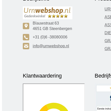
UR
AS
Blauwstraat 63
AS
c
4651 GB Steenbergen
DI
A
+31 (0)6 -38080006
GR
H
info@urnwebshop.nl
GR
Klantwaardering
Bedrij