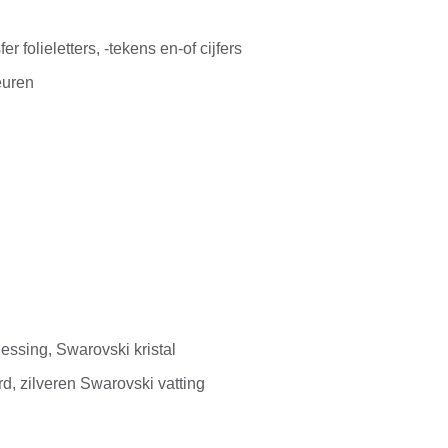
r folieletters, -tekens en-of cijfers
euren
ssing, Swarovski kristal
, zilveren Swarovski vatting