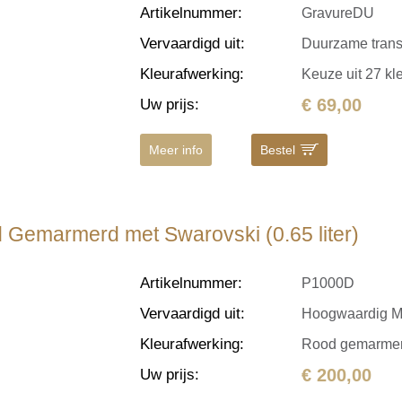
Artikelnummer
:
GravureDU
Vervaardigd uit
:
Duurzame transfe
Kleurafwerking
:
Keuze uit 27 kl
€ 69,00
Uw prijs
:
Meer info
Bestel
 Gemarmerd met Swarovski (0.65 liter)
Artikelnummer
:
P1000D
Vervaardigd uit
:
Hoogwaardig Me
Kleurafwerking
:
Rood gemarmerd
€ 200,00
Uw prijs
: