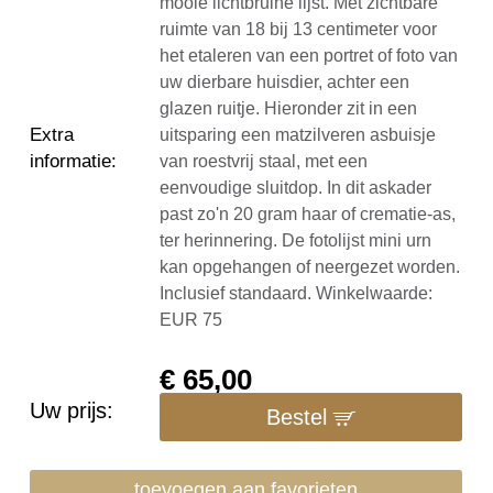
mooie lichtbruine lijst. Met zichtbare
ruimte van 18 bij 13 centimeter voor
het etaleren van een portret of foto van
uw dierbare huisdier, achter een
glazen ruitje. Hieronder zit in een
Extra
uitsparing een matzilveren asbuisje
informatie
:
van roestvrij staal, met een
eenvoudige sluitdop. In dit askader
past zo'n 20 gram haar of crematie-as,
ter herinnering. De fotolijst mini urn
kan opgehangen of neergezet worden.
Inclusief standaard. Winkelwaarde:
EUR 75
€
65,00
Uw prijs:
Bestel
toevoegen aan favorieten