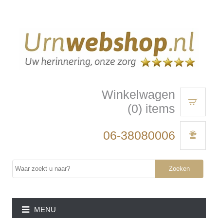
Winkelwagen
(0) items
06-38080006
Zoeken
MENU