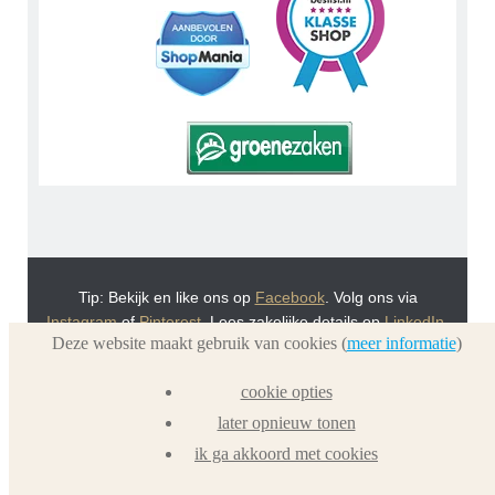
Tip: Bekijk en like ons op
Facebook
. Volg ons via
Instagram
of
Pinterest
. Lees zakelijke details op
LinkedIn
.
Deze website maakt gebruik van cookies (
meer informatie
)
Of bekijk Urnwebshop.nl instructie video's via
You Tube
.
En bezoek ook eens onze VoordeelWebWinkels
cookie opties
Dierenurnwinkel.nl
en
Graflantaarn.nl
later opnieuw tonen
ik ga akkoord met cookies