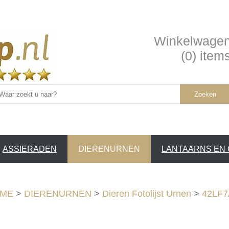
Winkelwage
(0) item
Zoeken
ASSIERADEN
DIERENURNEN
LANTAARNS EN
SERVICE /
❤
ME
>
DIERENURNEN
>
Dieren Fotolijst Urnen
>
42LF7A