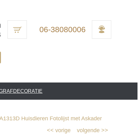
n
06-38080006
s
 GRAFDECORATIE
1313D Huisdieren Fotolijst met Askader
<<
vorige
volgende
>>