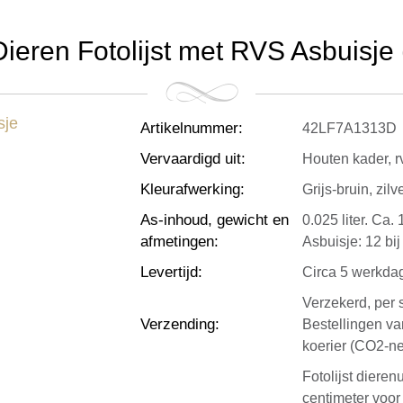
Dieren Fotolijst met RVS Asbuisje (
Artikelnummer
:
42LF7A1313D
Vervaardigd uit
:
Houten kader, r
Kleurafwerking
:
Grijs-bruin, zil
As-inhoud, gewicht en
0.025 liter. Ca.
afmetingen
:
Asbuisje: 12 bi
Levertijd
:
Circa 5 werkda
Verzekerd, per 
Verzending
:
Bestellingen v
koerier (CO2-ne
Fotolijst dieren
centimeter voor