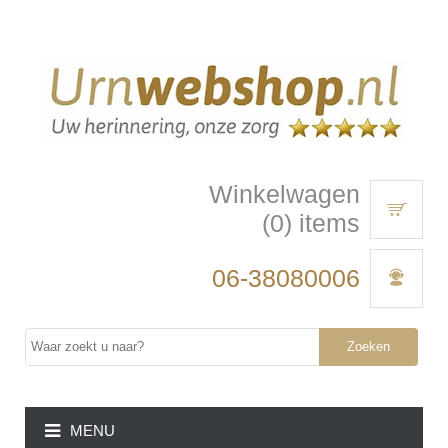
Winkelwagen
(0) items
06-38080006
Zoeken
MENU