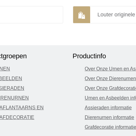
Louter originel
tgroepen
Productinfo
NEN
Over Onze Urnen en As
BEELDEN
Over Onze Dierenurnen
SIERADEN
Over Onze Grafdecorati
ERENURNEN
Urnen en Asbeelden inf
AFLANTAARNS EN
Assieraden informatie
AFDECORATIE
Dierenurnen informatie
Grafdecoratie informati