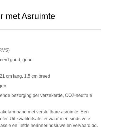
r met Asruimte
 RVS)
amerd goud, goud
 21 cm lang, 1.5 cm breed
gen
kende bezorging per verzekerde, CO2-neutrale
akelarmband met versluitbare asruimte. Een
ter. Uit kwaliteitsatelier waar men sinds vele
passie en liefde herinneringsjuwelen vervaardigd.