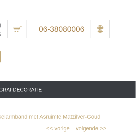
n
06-38080006
s
 GRAFDECORATIE
larmband met Asruimte Matzilver-Goud
<<
vorige
volgende
>>