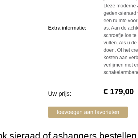
Deze moderne a
gedenksieraad 
een ruimte voo
Extra informatie
:
as. Aan de achte
schroefje los t
vullen. Als u de
doen. Of het cre
kosten aan verb
verlijmen met 
schakelarmban
€
179,00
Uw prijs:
toevoegen aan favorieten
 sieraad of ashangers bestellen 