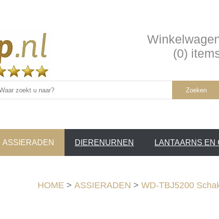
Winkelwage
(0) item
Zoeken
ASSIERADEN
DIERENURNEN
LANTAARNS EN
SERVICE /
❤
HOME
>
ASSIERADEN
>
WD-TBJ5200 Schake