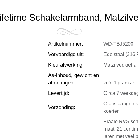
ifetime Schakelarmband, Matzilve
Artikelnummer
:
WD-TBJ5200
Vervaardigd uit
:
Edelstaal (316
Kleurafwerking
:
Matzilver, geh
As-inhoud, gewicht en
afmetingen
:
zo'n 1 gram as,
Levertijd
:
Circa 7 werkda
Gratis aangete
Verzending
:
koerier
Fraaie RVS sch
maat: 21 centime
jaren met veel 