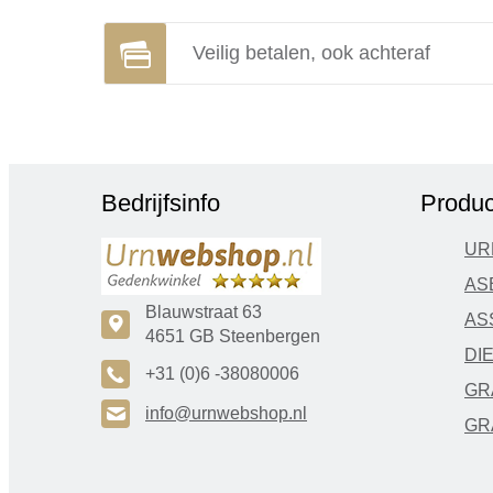
Veilig betalen, ook achteraf
Bedrijfsinfo
Produc
UR
AS
Blauwstraat 63
AS
c
4651 GB Steenbergen
DI
A
+31 (0)6 -38080006
GR
H
info@urnwebshop.nl
GR