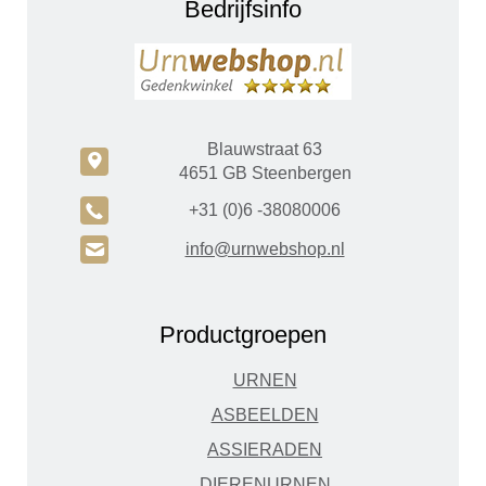
Bedrijfsinfo
Blauwstraat 63
c
4651 GB Steenbergen
A
+31 (0)6 -38080006
H
info@urnwebshop.nl
Productgroepen
URNEN
ASBEELDEN
ASSIERADEN
DIERENURNEN