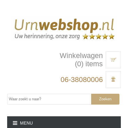
Winkelwagen
(0) items
06-38080006
Zoeken
MENU