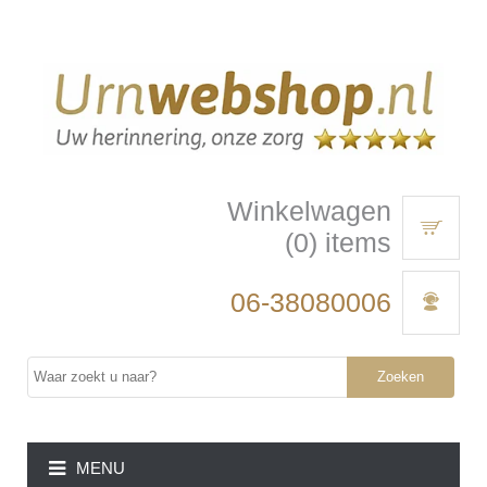
Winkelwagen
(0) items
06-38080006
Zoeken
MENU