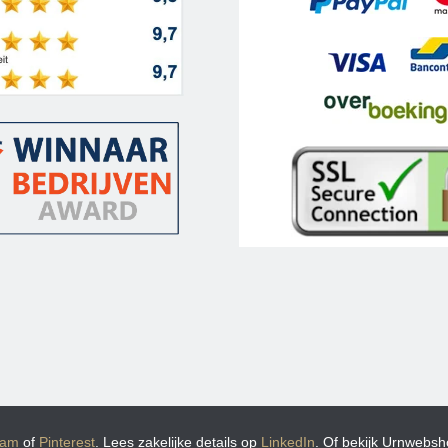
ram
of
Pinterest
. Lees zakelijke details op
LinkedIn
. Of bekijk Urnwebsho