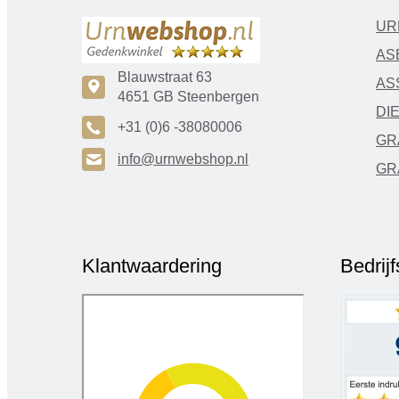
UR
AS
Blauwstraat 63
AS
c
4651 GB Steenbergen
DI
A
+31 (0)6 -38080006
GR
H
info@urnwebshop.nl
GR
Klantwaardering
Bedrij