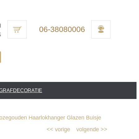
n
06-38080006
s
 GRAFDECORATIE
zegouden Haarlokhanger Glazen Buisje
<<
vorige
volgende
>>