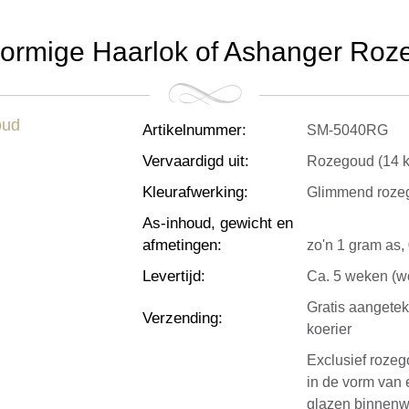
vormige Haarlok of Ashanger Roz
Artikelnummer
:
SM-5040RG
Vervaardigd uit
:
Rozegoud (14 kr
Kleurafwerking
:
Glimmend roze
As-inhoud, gewicht en
afmetingen
:
zo'n 1 gram as, 
Levertijd
:
Ca. 5 weken (wo
Gratis aangete
Verzending
:
koerier
Exclusief roze
in de vorm van 
glazen binnenw