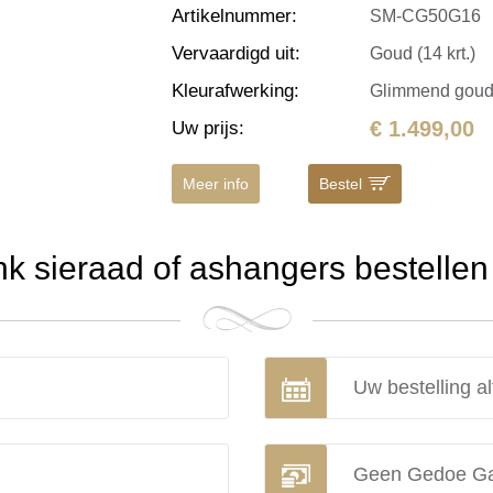
Artikelnummer
:
SM-CG50G16
Vervaardigd uit
:
Goud (14 krt.)
Kleurafwerking
:
Glimmend gou
€ 1.499,00
Uw prijs
:
Meer info
Bestel
 sieraad of ashangers bestellen 
Uw bestelling al
Geen Gedoe Ga