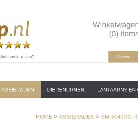
Winkelwage
(0) item
Zoeken
ASSIERADEN
DIERENURNEN
LANTAARNS EN
SERVICE /
❤
HOME
>
ASSIERADEN
>
SM-5040RG Ro