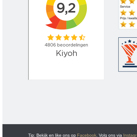
Tip: Bekijk en like ons op
Facebook
. Volg ons via
Instag