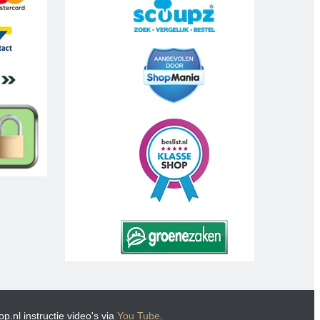
p.nl instructie video's via
You Tube
.