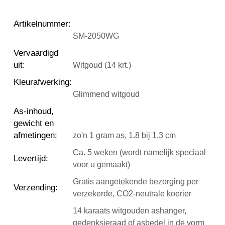
Artikelnummer
:
SM-2050WG
Vervaardigd
uit
:
Witgoud (14 krt.)
Kleurafwerking
:
Glimmend witgoud
As-inhoud,
gewicht en
afmetingen
:
zo'n 1 gram as, 1.8 bij 1.3 cm
Ca. 5 weken (wordt namelijk speciaal
Levertijd
:
voor u gemaakt)
Gratis aangetekende bezorging per
Verzending
:
verzekerde, CO2-neutrale koerier
14 karaats witgouden ashanger,
gedenksieraad of asbedel in de vorm