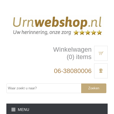
Winkelwagen
(0) items
06-38080006
Zoeken
MENU