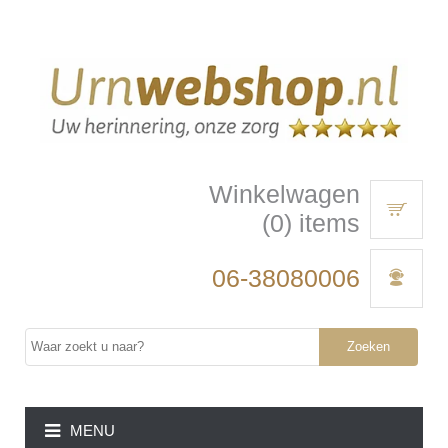
Winkelwagen
(0) items
06-38080006
Zoeken
MENU