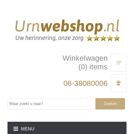
Winkelwagen
(0) items
06-38080006
Zoeken
MENU