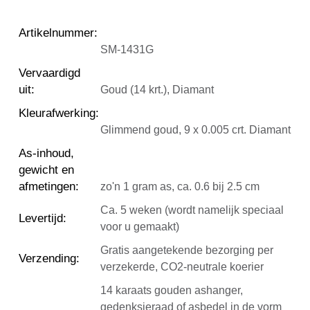
Artikelnummer
:
SM-1431G
Vervaardigd
uit
:
Goud (14 krt.), Diamant
Kleurafwerking
:
Glimmend goud, 9 x 0.005 crt. Diamant
As-inhoud,
gewicht en
afmetingen
:
zo'n 1 gram as, ca. 0.6 bij 2.5 cm
Ca. 5 weken (wordt namelijk speciaal
Levertijd
:
voor u gemaakt)
Gratis aangetekende bezorging per
Verzending
:
verzekerde, CO2-neutrale koerier
14 karaats gouden ashanger,
gedenksieraad of asbedel in de vorm