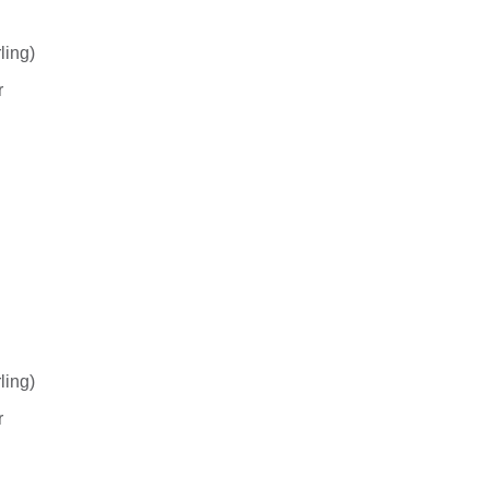
ling)
r
ling)
r