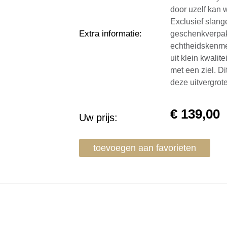
door uzelf kan 
Exclusief slange
Extra informatie
:
geschenkverpakk
echtheidskenmer
uit klein kwali
met een ziel. D
deze uitvergrot
€
139,00
Uw prijs:
toevoegen aan favorieten