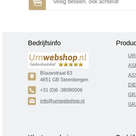
Veilig betalen, ook achteraf
Bedrijfsinfo
Produc
UR
AS
Blauwstraat 63
AS
c
4651 GB Steenbergen
DI
A
+31 (0)6 -38080006
GR
H
info@urnwebshop.nl
GR