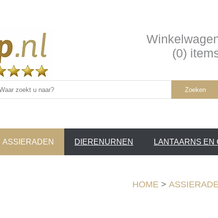
Winkelwage
(0) item
Zoeken
ASSIERADEN
DIERENURNEN
LANTAARNS EN
SERVICE /
❤
HOME
>
ASSIERAD