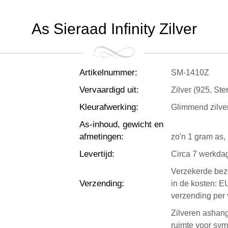
As Sieraad Infinity Zilver
Artikelnummer
:
SM-1410Z
Vervaardigd uit
:
Zilver (925, Ster
Kleurafwerking
:
Glimmend zilve
As-inhoud, gewicht en
afmetingen
:
zo'n 1 gram as, 
Levertijd
:
Circa 7 werkda
Verzekerde bezo
Verzending
:
in de kosten: E
verzending per 
Zilveren ashang
ruimte voor sym