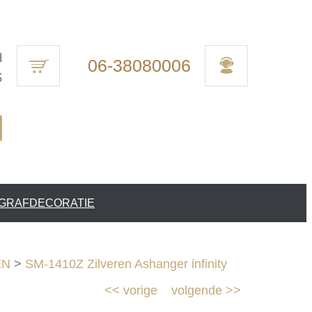
n
06-38080006
s
 GRAFDECORATIE
EN
>
SM-1410Z Zilveren Ashanger infinity
<<
vorige
volgende
>>