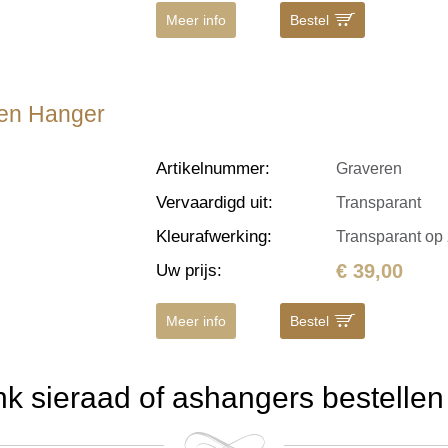
Meer info
Bestel
eren Hanger
Artikelnummer
:
Graveren
Vervaardigd uit
:
Transparant
Kleurafwerking
:
Transparant op 
€ 39,00
Uw prijs
:
Meer info
Bestel
 sieraad of ashangers bestellen 