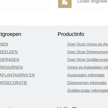
Louter originel
tgroepen
Productinfo
NEN
Over Onze Urnen en As
BEELDEN
Over Onze Dierenurnen
SIERADEN
Over Onze Grafdecorati
ERENURNEN
Urnen en Asbeelden inf
AFLANTAARNS EN
Assieraden informatie
AFDECORATIE
Dierenurnen informatie
Grafdecoratie informati