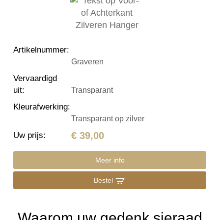
Artikelnummer
:
Graveren
Vervaardigd
uit
:
Transparant
Kleurafwerking
:
Transparant op zilver
€ 39,00
Uw prijs
:
Meer info
Bestel
Waarom uw gedenk sieraad