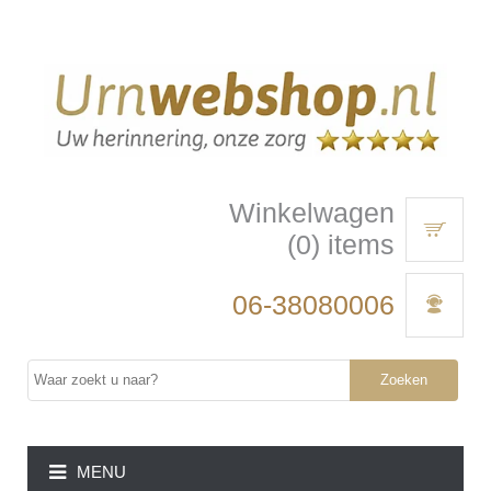
Winkelwagen
(0) items
06-38080006
Zoeken
MENU