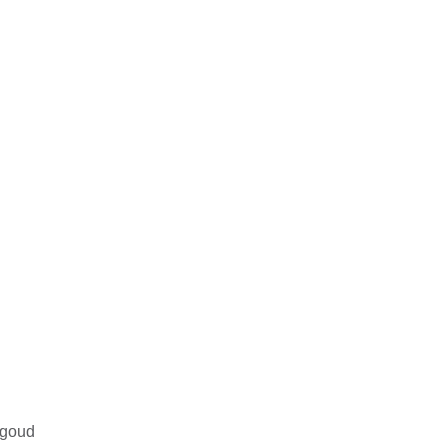
d
 goud