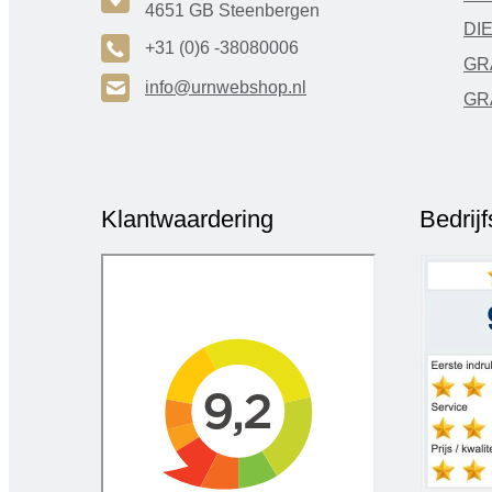
4651 GB Steenbergen
DI
A
+31 (0)6 -38080006
GR
H
info@urnwebshop.nl
GR
Klantwaardering
Bedrij