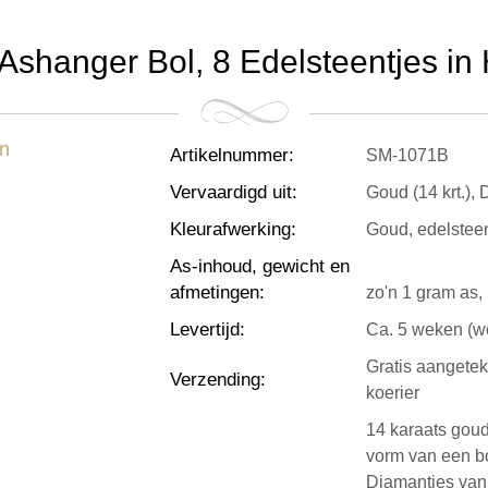
shanger Bol, 8 Edelsteentjes i
Artikelnummer
:
SM-1071B
Vervaardigd uit
:
Goud (14 krt.),
Kleurafwerking
:
Goud, edelsteen
As-inhoud, gewicht en
afmetingen
:
zo'n 1 gram as, 
Levertijd
:
Ca. 5 weken (wo
Gratis aangete
Verzending
:
koerier
14 karaats gou
vorm van een b
Diamantjes van 