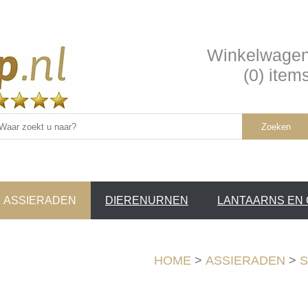
Winkelwage
(0) item
Zoeken
ASSIERADEN
DIERENURNEN
LANTAARNS EN
SERVICE /
❤
HOME
>
ASSIERADEN
>
S