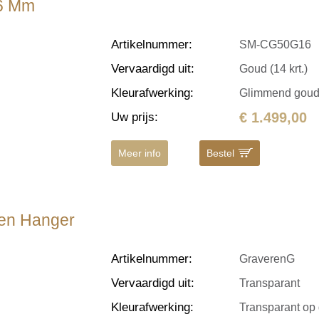
.6 Mm
Artikelnummer
:
SM-CG50G16
Vervaardigd uit
:
Goud (14 krt.)
Kleurafwerking
:
Glimmend gou
€ 1.499,00
Uw prijs
:
Meer info
Bestel
den Hanger
Artikelnummer
:
GraverenG
Vervaardigd uit
:
Transparant
Kleurafwerking
:
Transparant op