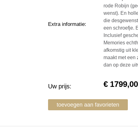
rode Robijn (ge
wenst). En holl
die desgewenst
Extra informatie
:
een schroefje. E
Inclusief gesch
Memories echth
afkomstig uit k
maakt met een z
dan op deze uit
€
1799,0
Uw prijs:
toevoegen aan favorieten