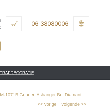
n
06-38080006
s
 GRAFDECORATIE
M-1071B Gouden Ashanger Bol Diamant
<<
vorige
volgende
>>