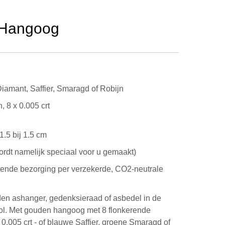
n Hangoog
 Diamant, Saffier, Smaragd of Robijn
, 8 x 0.005 crt
1.5 bij 1.5 cm
rdt namelijk speciaal voor u gemaakt)
kende bezorging per verzekerde, CO2-neutrale
den ashanger, gedenksieraad of asbedel in de
ol. Met gouden hangoog met 8 flonkerende
0.005 crt - of blauwe Saffier, groene Smaragd of