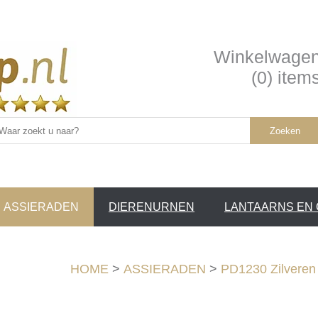
Winkelwage
(0) item
Zoeken
ASSIERADEN
DIERENURNEN
LANTAARNS EN
SERVICE
HOME
>
ASSIERADEN
>
PD1230 Zilveren