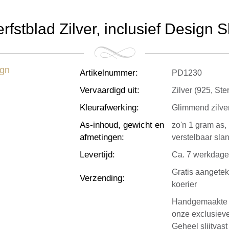
fstblad Zilver, inclusief Design S
Artikelnummer
:
PD1230
Vervaardigd uit
:
Zilver (925, Ster
Kleurafwerking
:
Glimmend zilver
As-inhoud, gewicht en
zo'n 1 gram as,
afmetingen
:
verstelbaar sla
Levertijd
:
Ca. 7 werkdag
Gratis aangete
Verzending
:
koerier
Handgemaakte zi
onze exclusieve
Geheel slijtvast