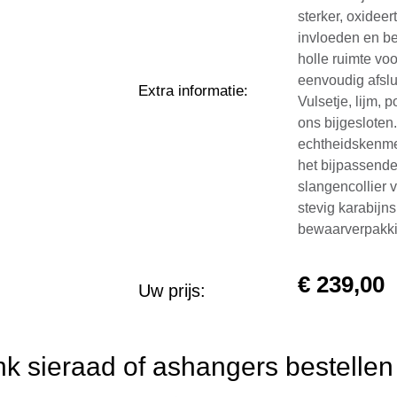
sterker, oxideer
invloeden en be
holle ruimte vo
eenvoudig afslu
Extra informatie
:
Vulsetje, lijm,
ons bijgesloten
echtheidskenme
het bijpassende
slangencollier 
stevig karabijn
bewaarverpakki
€
239,00
Uw prijs:
 sieraad of ashangers bestellen 