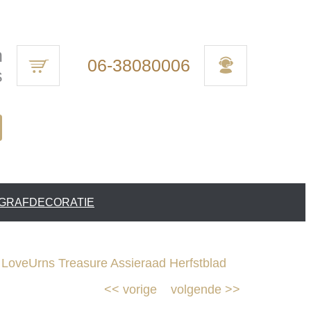
n
06-38080006
s
 GRAFDECORATIE
 LoveUrns Treasure Assieraad Herfstblad
<<
vorige
volgende
>>