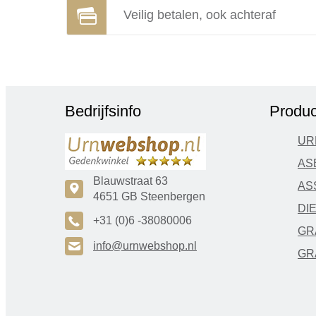
Veilig betalen, ook achteraf
Bedrijfsinfo
Produc
UR
AS
Blauwstraat 63
AS
c
4651 GB Steenbergen
DI
A
+31 (0)6 -38080006
GR
H
info@urnwebshop.nl
GR