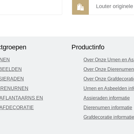
Louter originel
tgroepen
Productinfo
NEN
Over Onze Urnen en As
BEELDEN
Over Onze Dierenurnen
SIERADEN
Over Onze Grafdecorati
ERENURNEN
Urnen en Asbeelden inf
AFLANTAARNS EN
Assieraden informatie
AFDECORATIE
Dierenurnen informatie
Grafdecoratie informati