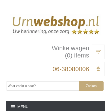
Winkelwagen
(0) items
06-38080006
Zoeken
MENU