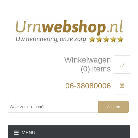
Winkelwagen
(0) items
06-38080006
Zoeken
MENU