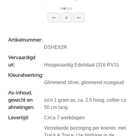
Artikelnummer
:
DSHE62R
Vervaardigd
uit
:
Hoogwaardig Edelstaal (316 RVS)
Kleurafwerking
:
Glimmend zilver, glimmend rozegoud
As-inhoud,
gewicht en
zo'n 1 gram as, ca. 2.5 hoog, collier ca.
afmetingen
:
50 cm lang
Levertijd
:
Circa 7 werkdagen
Verzekerde bezorging per koerier, met
Track & Trace. Uw bijdrage in de