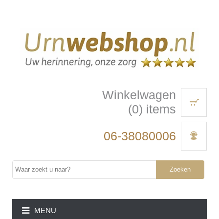
Winkelwagen
(0) items
06-38080006
Zoeken
MENU