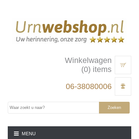
Winkelwagen
(0) items
06-38080006
Zoeken
MENU