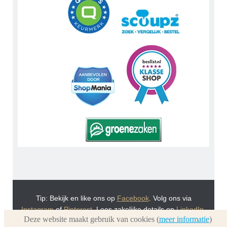
Tip: Bekijk en like ons op
Facebook
. Volg ons via
Instagram
of
Pinterest
. Lees zakelijke details op
LinkedIn
.
Deze website maakt gebruik van cookies (
meer informatie
)
Of bekijk Urnwebshop.nl instructie video's via
You Tube
.