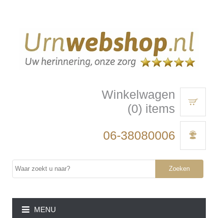
Winkelwagen
(0) items
06-38080006
Zoeken
MENU