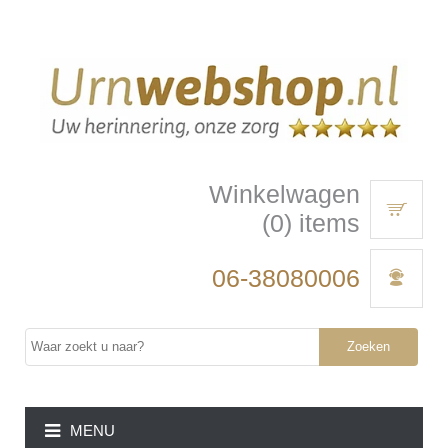
Winkelwagen
(0) items
06-38080006
Zoeken
MENU