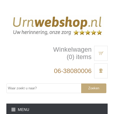
Winkelwagen
(0) items
06-38080006
Zoeken
MENU