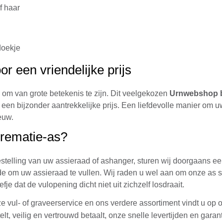
f haar
doekje
r een vriendelijke prijs
n om van grote betekenis te zijn. Dit veelgekozen
Urnwebshop b
t een bijzonder aantrekkelijke prijs. Een liefdevolle manier om u
euw.
crematie-as?
bestelling van uw assieraad of ashanger, sturen wij doorgaans 
e om uw assieraad te vullen. Wij raden u wel aan om onze as sie
je dat de vulopening dicht niet uit zichzelf losdraait.
nze vul- of graveerservice en ons verdere assortiment vindt u op
lt, veilig en vertrouwd betaalt, onze snelle levertijden en garant