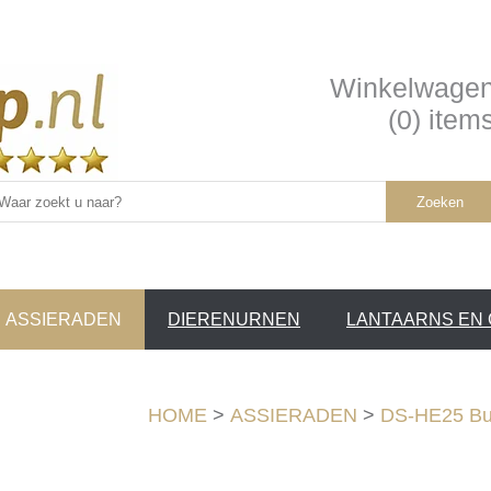
Winkelwage
(0) item
Zoeken
ASSIERADEN
DIERENURNEN
LANTAARNS EN
SERVICE /
❤
HOME
>
ASSIERADEN
>
DS-HE25 Bud