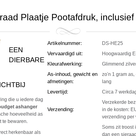
raad Plaatje Pootafdruk, inclusief 
Artikelnummer
:
DS-HE25
EEN
Vervaardigd uit
:
Hoogwaardig Ed
DIERBARE
Kleurafwerking
:
Glimmend zilve
As-inhoud, gewicht en
zo'n 1 gram as, 
afmetingen
:
lang
ICHTBIJ
Levertijd
:
Circa 7 werkda
ring die u iedere dag
Verzekerde bezo
budget ashanger
Verzending
:
in de kosten: E
sche hoeveelheid as
verzending per 
et te bewaren.
Soms zit troost 
irect herkenbaar als
dan een sieraad