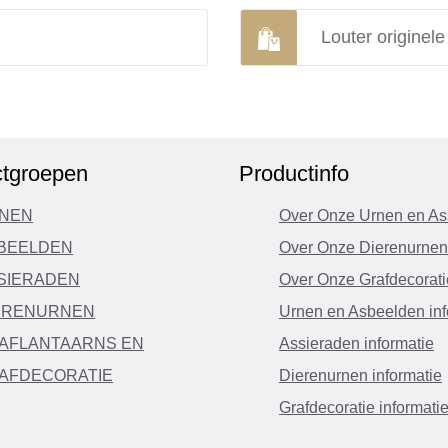
Louter originel
tgroepen
Productinfo
NEN
Over Onze Urnen en As
BEELDEN
Over Onze Dierenurnen
SIERADEN
Over Onze Grafdecorati
ERENURNEN
Urnen en Asbeelden inf
AFLANTAARNS EN
Assieraden informatie
AFDECORATIE
Dierenurnen informatie
Grafdecoratie informati