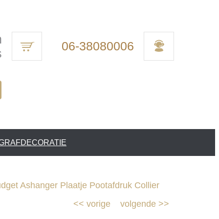
n
06-38080006
s
 GRAFDECORATIE
get Ashanger Plaatje Pootafdruk Collier
<<
vorige
volgende
>>