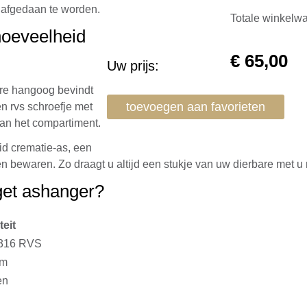
t afgedaan te worden.
Totale winkelw
hoeveelheid
€
65,00
Uw prijs:
are hangoog bevindt
toevoegen aan favorieten
n rvs schroefje met
 van het compartiment.
id crematie-as, een
en bewaren. Zo draagt u altijd een stukje van uw dierbare met u
et ashanger?
teit
h 316 RVS
cm
en