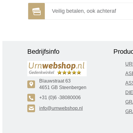
Veilig betalen, ook achteraf
Bedrijfsinfo
Produc
UR
AS
Blauwstraat 63
AS
c
4651 GB Steenbergen
DI
A
+31 (0)6 -38080006
GR
H
info@urnwebshop.nl
GR