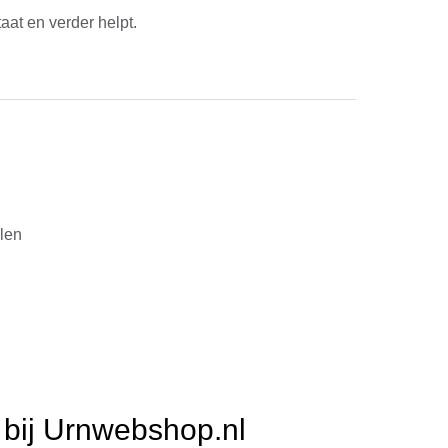
aat en verder helpt.
alen
n
bij Urnwebshop.nl