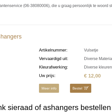
antenservice (06-38080006), die u graag persoonlijk te woord st
Ashangers
Artikelnummer
:
Vulsetje
Vervaardigd uit
:
Diverse Materi
Kleurafwerking
:
Diverse kleure
€ 12,00
Uw prijs
:
Meer info
Bestel
 sieraad of ashangers bestellen 