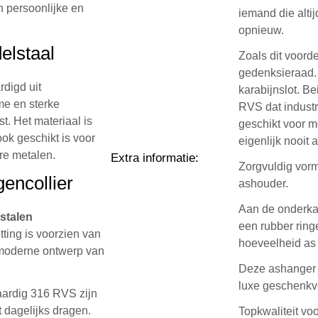
n persoonlijke en
iemand die altij
opnieuw.
elstaal
Zoals dit voord
gedenksieraad. 
rdigd uit
karabijnslot. B
e en sterke
RVS dat industr
t. Het materiaal is
geschikt voor m
ook geschikt is voor
eigenlijk nooit
re metalen.
Extra informatie
:
Zorgvuldig vorm
encollier
ashouder.
Aan de onderkan
stalen
een rubber ringe
tting is voorzien van
hoeveelheid as o
t moderne ontwerp van
Deze ashanger 
luxe geschenkv
aardig 316 RVS zijn
t dagelijks dragen.
Topkwaliteit voo