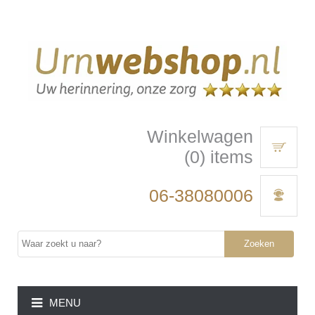
Winkelwagen
(0) items
06-38080006
Zoeken
MENU