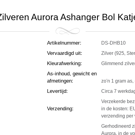
Zilveren Aurora Ashanger Bol Katj
Artikelnummer
:
DS-DHB10
Vervaardigd uit
:
Zilver (925, Ster
Kleurafwerking
:
Glimmend zilve
As-inhoud, gewicht en
afmetingen
:
zo'n 1 gram as, 
Levertijd
:
Circa 7 werkda
Verzekerde bezo
Verzending
:
in de kosten: E
verzending per 
Gerhodineerd z
Aurora, in de v