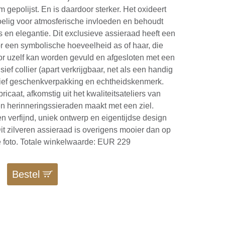
m gepolijst. En is daardoor sterker. Het oxideert
evoelig voor atmosferische invloeden en behoudt
ns en elegantie. Dit exclusieve assieraad heeft een
or een symbolische hoeveelheid as of haar, die
r uzelf kan worden gevuld en afgesloten met een
sief collier (apart verkrijgbaar, net als een handig
usief geschenkverpakking en echtheidskenmerk.
ricaat, afkomstig uit het kwaliteitsateliers van
n herinneringssieraden maakt met een ziel.
n verfijnd, uniek ontwerp en eigentijdse design
it zilveren assieraad is overigens mooier dan op
e foto. Totale winkelwaarde: EUR 229
Bestel