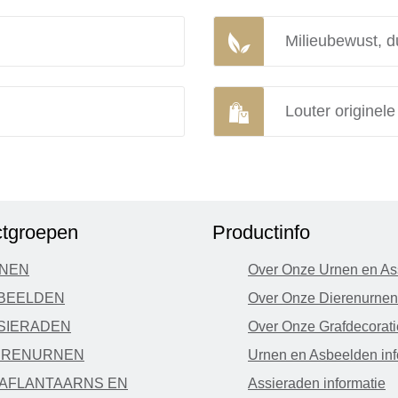
Milieubewust, d
Louter originel
tgroepen
Productinfo
NEN
Over Onze Urnen en As
BEELDEN
Over Onze Dierenurnen
SIERADEN
Over Onze Grafdecorati
ERENURNEN
Urnen en Asbeelden inf
AFLANTAARNS EN
Assieraden informatie