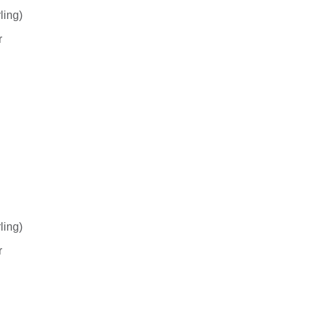
ling)
r
ling)
r