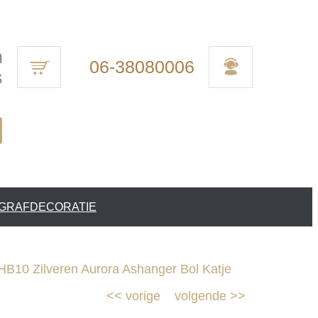
n
06-38080006
s
 GRAFDECORATIE
B10 Zilveren Aurora Ashanger Bol Katje
<<
vorige
volgende
>>