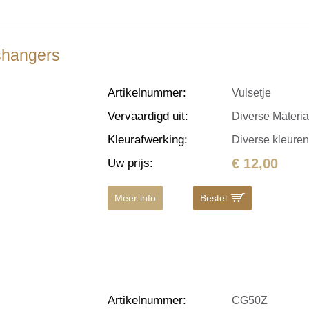
Ashangers
Artikelnummer
:
Vulsetje
Vervaardigd uit
:
Diverse Materi
Kleurafwerking
:
Diverse kleure
€ 12,00
Uw prijs
:
Meer info
Bestel
Artikelnummer
:
CG50Z