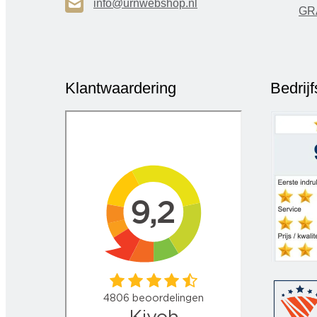
H
info@urnwebshop.nl
GR
Klantwaardering
Bedrij