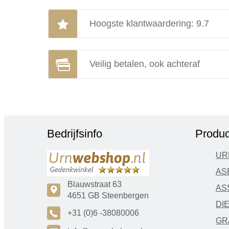
Hoogste klantwaardering: 9.7
Veilig betalen, ook achteraf
Bedrijfsinfo
Produc
UR
AS
Blauwstraat 63
AS
c
4651 GB Steenbergen
DI
A
+31 (0)6 -38080006
GR