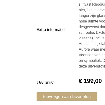
slijtvast Rhodiu
niet, is niet g
langer zijn gla
holle ruimte vo
desgewenst doo
Extra informatie
:
schroefje. Exclu
vulsetje). Incl
Ambachtelijk fab
Aurora waar me
Voorzien van ee
en symboliek. D
deze uitvergrot
€
199,00
Uw prijs:
toevoegen aan favorieten