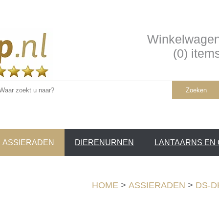
Winkelwage
(0) item
Zoeken
ASSIERADEN
DIERENURNEN
LANTAARNS EN
SERVICE /
❤
HOME
>
ASSIERADEN
>
DS-DH