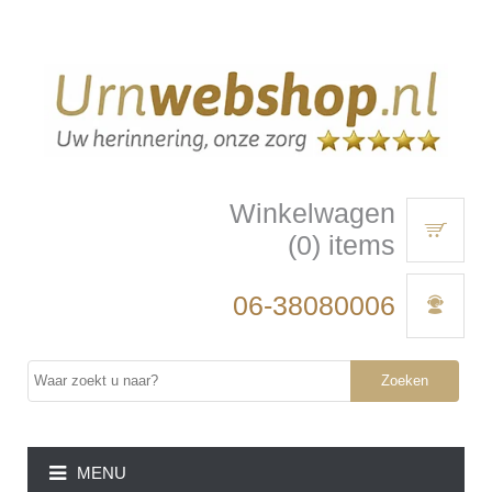
Winkelwagen
(0) items
06-38080006
Zoeken
MENU