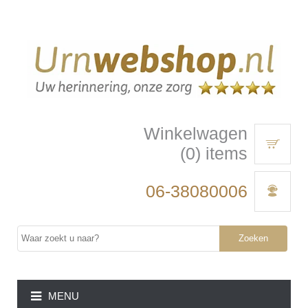
Winkelwagen
(0) items
06-38080006
Zoeken
MENU