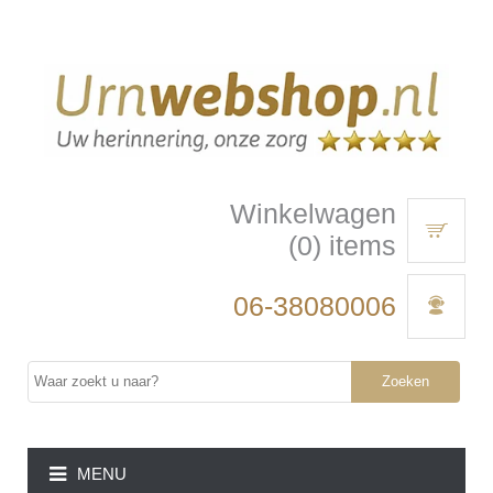
Winkelwagen
(0) items
06-38080006
Zoeken
MENU