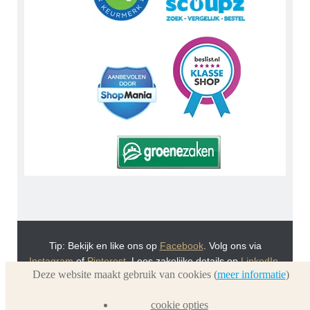
Tip: Bekijk en like ons op
Facebook
. Volg ons via
Instagram
of
Pinterest
. Lees zakelijke details op
LinkedIn
.
Deze website maakt gebruik van cookies (
meer informatie
)
Of bekijk Urnwebshop.nl instructie video's via
You Tube
.
En bezoek ook eens onze VoordeelWebWinkels
cookie opties
Dierenurnwinkel.nl
en
Graflantaarn.nl