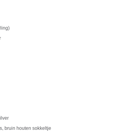
ling)
r
ilver
s, bruin houten sokkeltje