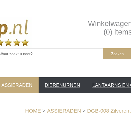
Winkelwage
(0) item
Zoeken
ASSIERADEN
DIERENURNEN
LANTAARNS EN
SERVICE /
❤
HOME
>
ASSIERADEN
>
DGB-008 Zilveren A