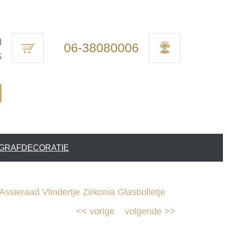
n
06-38080006
s
 GRAFDECORATIE
ssieraad Vlindertje Zirkonia Glasbolletje
<<
vorige
volgende
>>