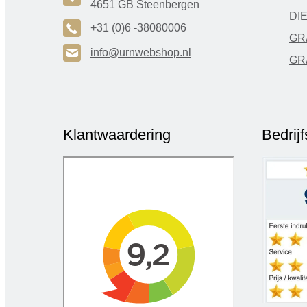
4651 GB Steenbergen
DI
A
+31 (0)6 -38080006
GR
H
info@urnwebshop.nl
GR
Klantwaardering
Bedrij