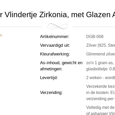
 Vlindertje Zirkonia, met Glazen A
Artikelnummer
:
DGB-008
Vervaardigd uit
:
Zilver (925, Ste
Kleurafwerking
:
Glimmend zilver
As-inhoud, gewicht en
zo'n 1 gram as,
afmetingen
:
glasbolletje: 0.
Levertijd
:
2 weken - wordt
Verzekerde bezo
Verzending
:
in de kosten: E
verzending per 
Volledig met d
of ashanger Vli