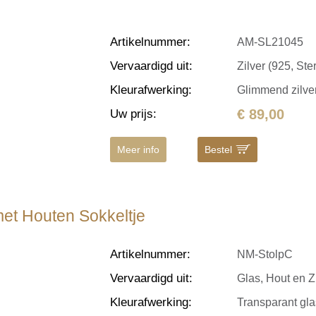
Artikelnummer
:
AM-SL21045
Vervaardigd uit
:
Zilver (925, Ster
Kleurafwerking
:
Glimmend zilve
€ 89,00
Uw prijs
:
Meer info
Bestel
met Houten Sokkeltje
Artikelnummer
:
NM-StolpC
Vervaardigd uit
:
Glas, Hout en Z
Kleurafwerking
:
Transparant gla