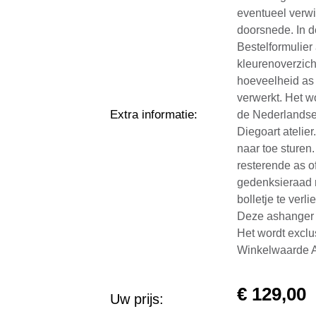
eventueel verwi
doorsnede. In d
Bestelformulier 
kleurenoverzich
hoeveelheid as 
verwerkt. Het w
Extra informatie
:
de Nederlandse
Diegoart atelie
naar toe sturen
resterende as of
gedenksieraad r
bolletje te verl
Deze ashanger i
Het wordt exclusi
Winkelwaarde A
€
129,00
Uw prijs: