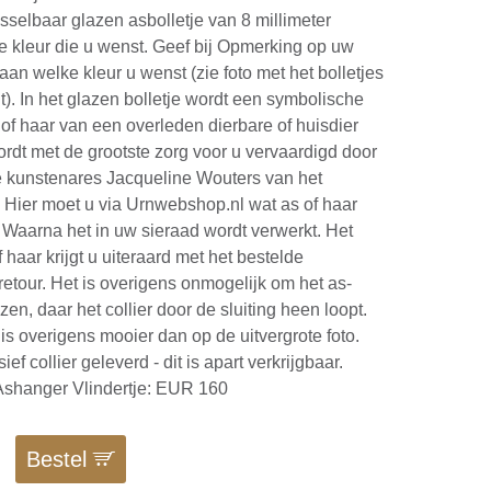
sselbaar glazen asbolletje van 8 millimeter
e kleur die u wenst. Geef bij Opmerking op uw
aan welke kleur u wenst (zie foto met het bolletjes
t). In het glazen bolletje wordt een symbolische
of haar van een overleden dierbare of huisdier
ordt met de grootste zorg voor u vervaardigd door
 kunstenares Jacqueline Wouters van het
r. Hier moet u via Urnwebshop.nl wat as of haar
. Waarna het in uw sieraad wordt verwerkt. Het
 haar krijgt u uiteraard met het bestelde
etour. Het is overigens onmogelijk om het as-
iezen, daar het collier door de sluiting heen loopt.
s overigens mooier dan op de uitvergrote foto.
ef collier geleverd - dit is apart verkrijgbaar.
shanger Vlindertje: EUR 160
Bestel