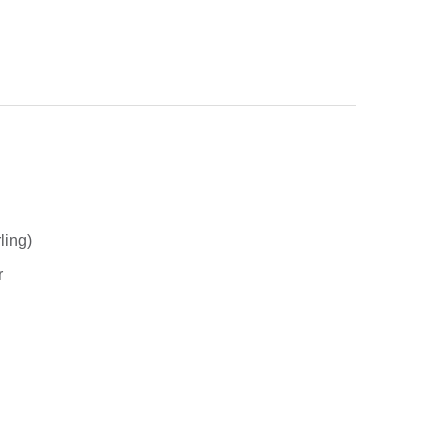
ling)
r