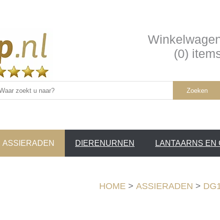
Winkelwage
(0) item
Zoeken
ASSIERADEN
DIERENURNEN
LANTAARNS EN
SERVICE /
❤
HOME
>
ASSIERADEN
>
DG13