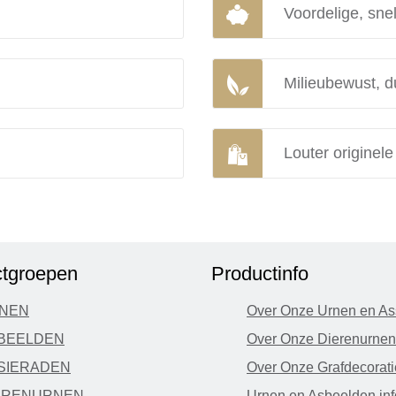
Voordelige, snel
Milieubewust, d
Louter originel
tgroepen
Productinfo
NEN
Over Onze Urnen en As
BEELDEN
Over Onze Dierenurnen
SIERADEN
Over Onze Grafdecorati
ERENURNEN
Urnen en Asbeelden inf