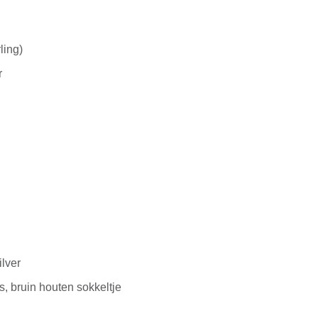
ling)
r
ilver
s, bruin houten sokkeltje