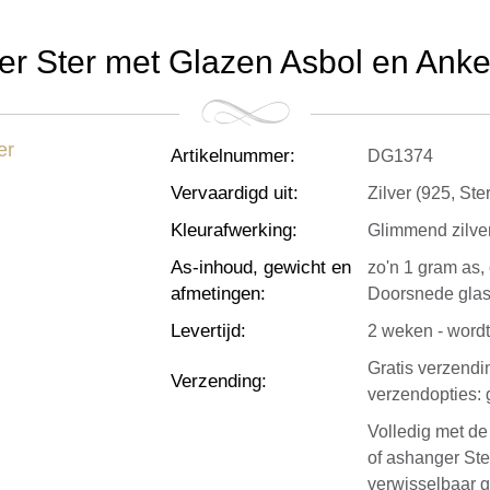
r Ster met Glazen Asbol en Anker
Artikelnummer
:
DG1374
Vervaardigd uit
:
Zilver (925, Ste
Kleurafwerking
:
Glimmend zilver
As-inhoud, gewicht en
zo'n 1 gram as,
afmetingen
:
Doorsnede glasb
Levertijd
:
2 weken - wordt
Gratis verzendi
Verzending
:
verzendopties: 
Volledig met d
of ashanger Ste
verwisselbaar g