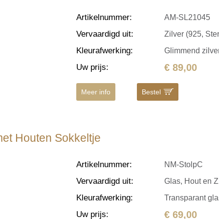
Artikelnummer
:
AM-SL21045
Vervaardigd uit
:
Zilver (925, Ster
Kleurafwerking
:
Glimmend zilve
€ 89,00
Uw prijs
:
Meer info
Bestel
met Houten Sokkeltje
Artikelnummer
:
NM-StolpC
Vervaardigd uit
:
Glas, Hout en Z
Kleurafwerking
:
Transparant gla
€ 69,00
Uw prijs
: