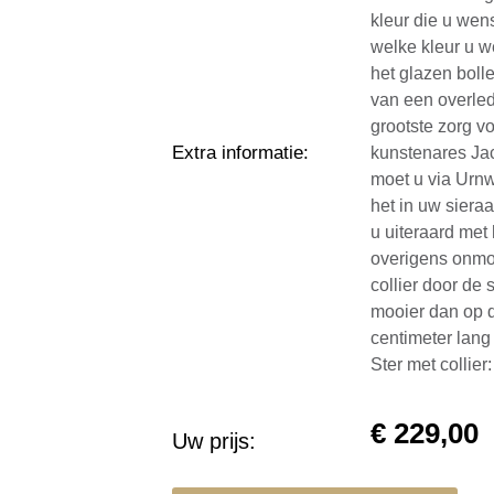
kleur die u wen
welke kleur u we
het glazen boll
van een overled
grootste zorg v
Extra informatie
:
kunstenares Jac
moet u via Urnw
het in uw sieraa
u uiteraard met
overigens onmog
collier door de
mooier dan op d
centimeter lang
Ster met collie
€
229,00
Uw prijs: