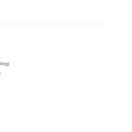
ling)
r