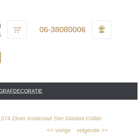
n
06-38080006
s
 GRAFDECORATIE
74 Zilver Assieraad Ster Glasbol Collier
<<
vorige
volgende
>>