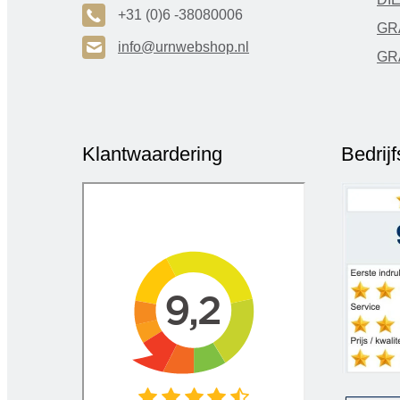
A
+31 (0)6 -38080006
GR
H
info@urnwebshop.nl
GR
Klantwaardering
Bedrij